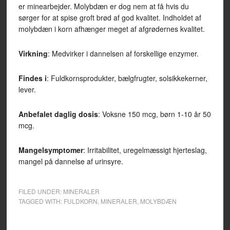
er minearbejder. Molybdæn er dog nem at få hvis du
sørger for at spise groft brød af god kvalitet. Indholdet af
molybdæn i korn afhænger meget af afgrødernes kvalitet.
Virkning
: Medvirker i dannelsen af forskellige enzymer.
Findes i
: Fuldkornsprodukter, bælgfrugter, solsikkekerner,
lever.
Anbefalet daglig dosis
: Voksne 150 mcg, børn 1-10 år 50
mcg.
Mangelsymptomer
: Irritabilitet, uregelmæssigt hjerteslag,
mangel på dannelse af urinsyre.
FILED UNDER:
MINERALER
TAGGED WITH:
FULDKORN
,
MINERALER
,
MOLYBDÆN