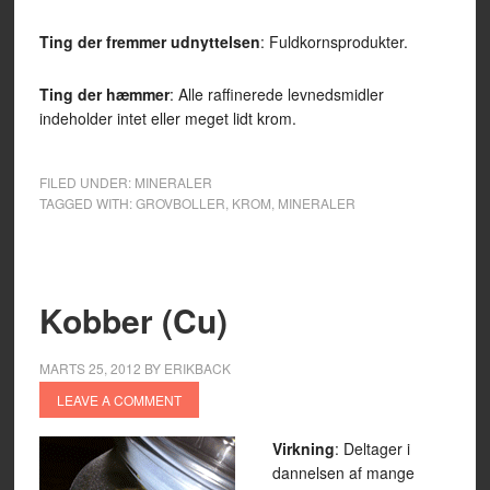
Ting der fremmer udnyttelsen
: Fuldkornsprodukter.
Ting der hæmmer
: Alle raffinerede levnedsmidler
indeholder intet eller meget lidt krom.
FILED UNDER:
MINERALER
TAGGED WITH:
GROVBOLLER
,
KROM
,
MINERALER
Kobber (Cu)
MARTS 25, 2012
BY
ERIKBACK
LEAVE A COMMENT
Virkning
: Deltager i
dannelsen af mange