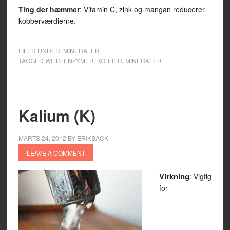
Ting der hæmmer
: Vitamin C, zink og mangan reducerer
kobberværdierne.
FILED UNDER:
MINERALER
TAGGED WITH:
ENZYMER
,
KOBBER
,
MINERALER
Kalium (K)
MARTS 24, 2012
BY
ERIKBACK
LEAVE A COMMENT
Virkning
: Vigtig
for