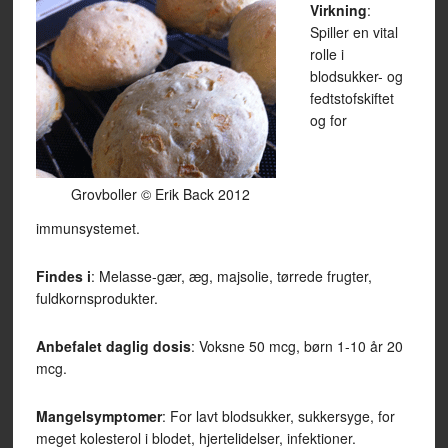
Virkning
:
Spiller en vital
rolle i
blodsukker- og
fedtstofskiftet
og for
Grovboller © Erik Back 2012
immunsystemet.
Findes i
: Melasse-gær, æg, majsolie, tørrede frugter,
fuldkornsprodukter.
Anbefalet daglig dosis
: Voksne 50 mcg, børn 1-10 år 20
mcg.
Mangelsymptomer
: For lavt blodsukker, sukkersyge, for
meget kolesterol i blodet, hjertelidelser, infektioner.