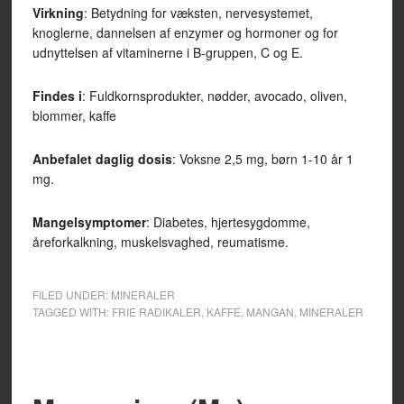
Virkning
: Betydning for væksten, nervesystemet,
knoglerne, dannelsen af enzymer og hormoner og for
udnyttelsen af vitaminerne i B-gruppen, C og E.
Findes i
: Fuldkornsprodukter, nødder, avocado, oliven,
blommer, kaffe
Anbefalet daglig dosis
: Voksne 2,5 mg, børn 1-10 år 1
mg.
Mangelsymptomer
: Diabetes, hjertesygdomme,
åreforkalkning, muskelsvaghed, reumatisme.
FILED UNDER:
MINERALER
TAGGED WITH:
FRIE RADIKALER
,
KAFFE
,
MANGAN
,
MINERALER