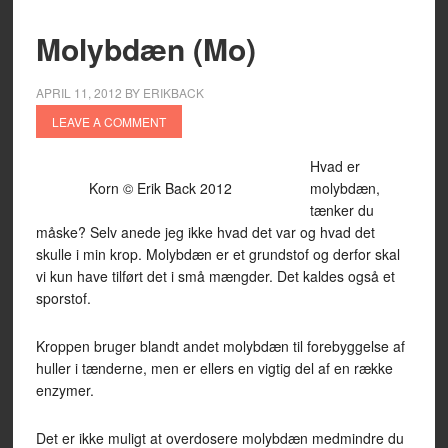
Molybdæn (Mo)
APRIL 11, 2012
BY
ERIKBACK
LEAVE A COMMENT
Hvad er
Korn © Erik Back 2012
molybdæn,
tænker du
måske? Selv anede jeg ikke hvad det var og hvad det
skulle i min krop. Molybdæn er et grundstof og derfor skal
vi kun have tilført det i små mængder. Det kaldes også et
sporstof.
Kroppen bruger blandt andet molybdæn til forebyggelse af
huller i tænderne, men er ellers en vigtig del af en række
enzymer.
Det er ikke muligt at overdosere molybdæn medmindre du