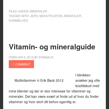
FILED UNDER:
MINERALER
TAGGED WITH:
JERN
,
MENSTRUATION
,
MINERALER
,
SVIMMELHED
Vitamin- og mineralguide
FEBRUAR 9, 2012
BY
ERIKBACK
1 COMMENT
I klinikken
Multivitaminer © Erik Back 2012
snakker jeg ofte
kosttilskud med
mine klienter og der er stor interesse for vitaminer og
mineraler. Det kan være svært at finde ud af hvor du finder
vitaminer og hvor stort dit behov egentlig er.