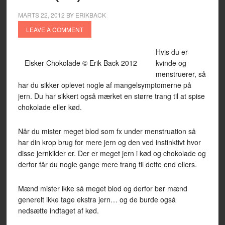
MARTS 22, 2012
BY
ERIKBACK
LEAVE A COMMENT
Hvis du er
Elsker Chokolade © Erik Back 2012
kvinde og
menstruerer, så
har du sikker oplevet nogle af mangelsymptomerne på
jern. Du har sikkert også mærket en større trang til at spise
chokolade eller kød.
Når du mister meget blod som fx under menstruation så
har din krop brug for mere jern og den ved instinktivt hvor
disse jernkilder er. Der er meget jern i kød og chokolade og
derfor får du nogle gange mere trang til dette end ellers.
Mænd mister ikke så meget blod og derfor bør mænd
generelt ikke tage ekstra jern… og de burde også
nedsætte indtaget af kød.