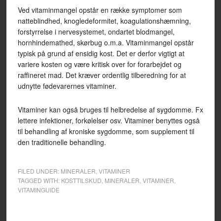
Ved vitaminmangel opstår en række symptomer som
natteblindhed, knogledeformitet, koagulationshæmning,
forstyrrelse i nervesystemet, ondartet blodmangel,
hornhindemathed, skørbug o.m.a. Vitaminmangel opstår
typisk på grund af ensidig kost. Det er derfor vigtigt at
variere kosten og være kritisk over for forarbejdet og
raffineret mad. Det kræver ordentlig tilberedning for at
udnytte fødevarernes vitaminer.
Vitaminer kan også bruges til helbredelse af sygdomme. Fx
lettere infektioner, forkølelser osv. Vitaminer benyttes også
til behandling af kroniske sygdomme, som supplement til
den traditionelle behandling.
FILED UNDER:
MINERALER
,
VITAMINER
TAGGED WITH:
KOSTTILSKUD
,
MINERALER
,
VITAMINER
,
VITAMINGUIDE