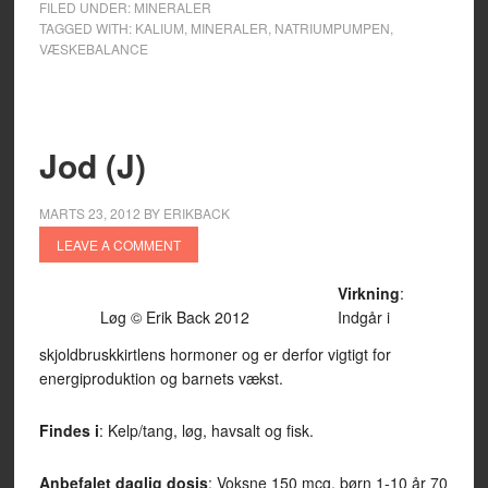
FILED UNDER:
MINERALER
TAGGED WITH:
KALIUM
,
MINERALER
,
NATRIUMPUMPEN
,
VÆSKEBALANCE
Jod (J)
MARTS 23, 2012
BY
ERIKBACK
LEAVE A COMMENT
Virkning
:
Løg © Erik Back 2012
Indgår i
skjoldbruskkirtlens hormoner og er derfor vigtigt for
energiproduktion og barnets vækst.
Findes i
: Kelp/tang, løg, havsalt og fisk.
Anbefalet daglig dosis
: Voksne 150 mcg, børn 1-10 år 70