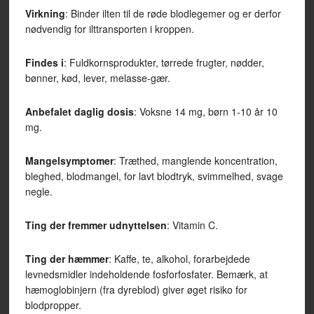
Virkning
: Binder ilten til de røde blodlegemer og er derfor
nødvendig for ilttransporten i kroppen.
Findes i
: Fuldkornsprodukter, tørrede frugter, nødder,
bønner, kød, lever, melasse-gær.
Anbefalet daglig dosis
: Voksne 14 mg, børn 1-10 år 10
mg.
Mangelsymptomer
: Træthed, manglende koncentration,
bleghed, blodmangel, for lavt blodtryk, svimmelhed, svage
negle.
Ting der fremmer udnyttelsen
: Vitamin C.
Ting der hæmmer
: Kaffe, te, alkohol, forarbejdede
levnedsmidler indeholdende fosforfosfater. Bemærk, at
hæmoglobinjern (fra dyreblod) giver øget risiko for
blodpropper.