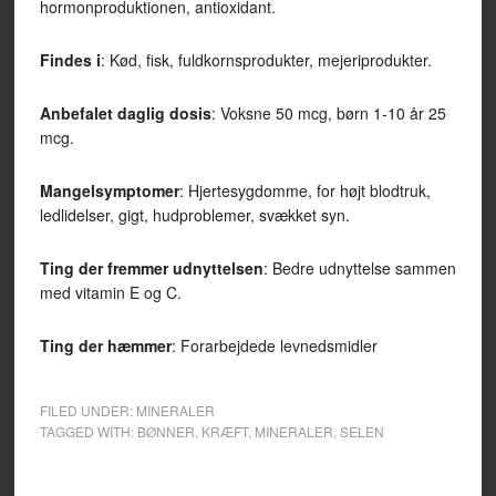
hormonproduktionen, antioxidant.
Findes i
: Kød, fisk, fuldkornsprodukter, mejeriprodukter.
Anbefalet daglig dosis
: Voksne 50 mcg, børn 1-10 år 25
mcg.
Mangelsymptomer
: Hjertesygdomme, for højt blodtruk,
ledlidelser, gigt, hudproblemer, svækket syn.
Ting der fremmer udnyttelsen
: Bedre udnyttelse sammen
med vitamin E og C.
Ting der hæmmer
: Forarbejdede levnedsmidler
FILED UNDER:
MINERALER
TAGGED WITH:
BØNNER
,
KRÆFT
,
MINERALER
,
SELEN