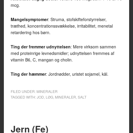
mcg.
Mangelsymptomer
: Struma, stofskifteforstyrrelser,
træthed, koncentrationssvækkelse, irritabilitet, menetal
retardering hos børn.
Ting der fremmer udnyttelsen
: Mere virksom sammen
med proteinrige levnedsmidler; udnyttelsen fremmes af
vitamin B6, C, mangan og cholin.
Ting der hæmmer
: Jordnødder, uristet sojamel, kål.
FILED UNDER:
MINERALER
TAGGED WITH:
JOD
,
LØG
,
MINERALER
,
SALT
Jern (Fe)