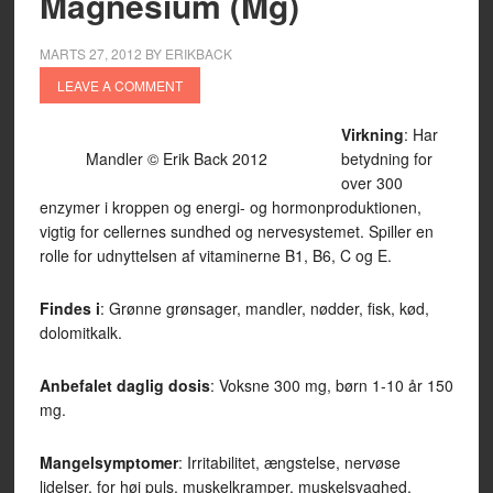
Magnesium (Mg)
MARTS 27, 2012
BY
ERIKBACK
LEAVE A COMMENT
Virkning
: Har
Mandler © Erik Back 2012
betydning for
over 300
enzymer i kroppen og energi- og hormonproduktionen,
vigtig for cellernes sundhed og nervesystemet. Spiller en
rolle for udnyttelsen af vitaminerne B1, B6, C og E.
Findes i
: Grønne grønsager, mandler, nødder, fisk, kød,
dolomitkalk.
Anbefalet daglig dosis
: Voksne 300 mg, børn 1-10 år 150
mg.
Mangelsymptomer
: Irritabilitet, ængstelse, nervøse
lidelser, for høj puls, muskelkramper, muskelsvaghed,