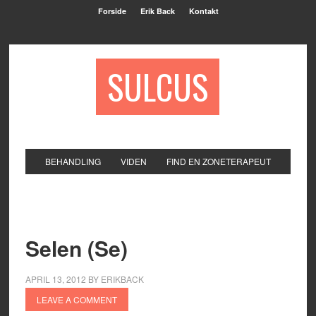
Forside
Erik Back
Kontakt
SULCUS
BEHANDLING
VIDEN
FIND EN ZONETERAPEUT
Selen (Se)
APRIL 13, 2012
BY
ERIKBACK
LEAVE A COMMENT