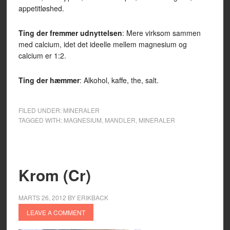
appetitløshed.
Ting der fremmer udnyttelsen
: Mere virksom sammen
med calcium, idet det ideelle mellem magnesium og
calcium er 1:2.
Ting der hæmmer
: Alkohol, kaffe, the, salt.
FILED UNDER:
MINERALER
TAGGED WITH:
MAGNESIUM
,
MANDLER
,
MINERALER
Krom (Cr)
MARTS 26, 2012
BY
ERIKBACK
LEAVE A COMMENT