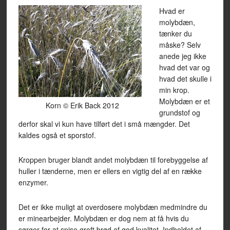
Hvad er
molybdæn,
tænker du
måske? Selv
anede jeg ikke
hvad det var og
hvad det skulle i
min krop.
Molybdæn er et
Korn © Erik Back 2012
grundstof og
derfor skal vi kun have tilført det i små mængder. Det
kaldes også et sporstof.
Kroppen bruger blandt andet molybdæn til forebyggelse af
huller i tænderne, men er ellers en vigtig del af en række
enzymer.
Det er ikke muligt at overdosere molybdæn medmindre du
er minearbejder. Molybdæn er dog nem at få hvis du
sørger for at spise groft brød af god kvalitet. Indholdet af