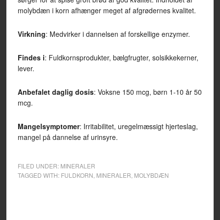
molybdæn i korn afhænger meget af afgrødernes kvalitet.
Virkning
: Medvirker i dannelsen af forskellige enzymer.
Findes i
: Fuldkornsprodukter, bælgfrugter, solsikkekerner,
lever.
Anbefalet daglig dosis
: Voksne 150 mcg, børn 1-10 år 50
mcg.
Mangelsymptomer
: Irritabilitet, uregelmæssigt hjerteslag,
mangel på dannelse af urinsyre.
FILED UNDER:
MINERALER
TAGGED WITH:
FULDKORN
,
MINERALER
,
MOLYBDÆN