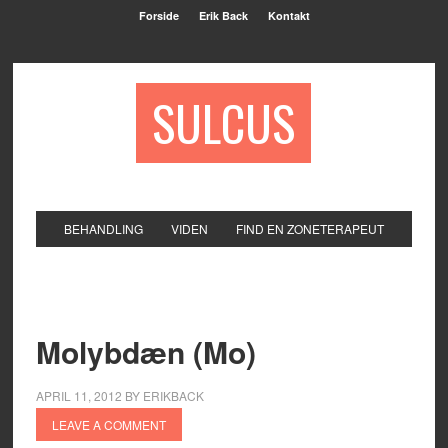
Forside
Erik Back
Kontakt
SULCUS
BEHANDLING
VIDEN
FIND EN ZONETERAPEUT
Molybdæn (Mo)
APRIL 11, 2012
BY
ERIKBACK
LEAVE A COMMENT