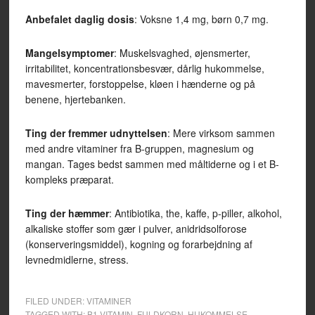
Anbefalet daglig dosis
: Voksne 1,4 mg, børn 0,7 mg.
Mangelsymptomer
: Muskelsvaghed, øjensmerter,
irritabilitet, koncentrationsbesvær, dårlig hukommelse,
mavesmerter, forstoppelse, kløen i hænderne og på
benene, hjertebanken.
Ting der fremmer udnyttelsen
: Mere virksom sammen
med andre vitaminer fra B-gruppen, magnesium og
mangan. Tages bedst sammen med måltiderne og i et B-
kompleks præparat.
Ting der hæmmer
: Antibiotika, the, kaffe, p-piller, alkohol,
alkaliske stoffer som gær i pulver, anidridsolforose
(konserveringsmiddel), kogning og forarbejdning af
levnedmidlerne, stress.
FILED UNDER:
VITAMINER
TAGGED WITH:
B1 VITAMIN
,
FULDKORN
,
HUKOMMELSE
,