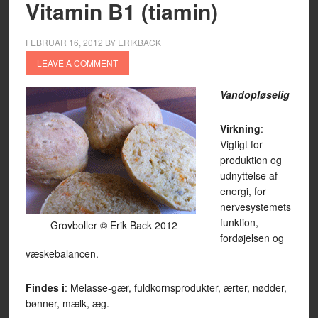
Vitamin B1 (tiamin)
FEBRUAR 16, 2012
BY
ERIKBACK
LEAVE A COMMENT
Vandopløselig
Virkning
:
Vigtigt for
produktion og
udnyttelse af
energi, for
nervesystemets
funktion,
Grovboller © Erik Back 2012
fordøjelsen og
væskebalancen.
Findes i
: Melasse-gær, fuldkornsprodukter, ærter, nødder,
bønner, mælk, æg.