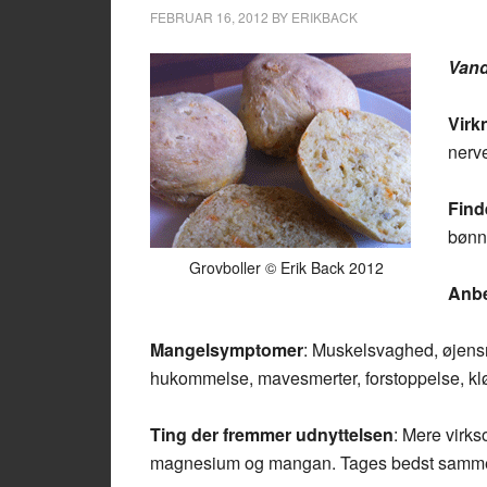
FEBRUAR 16, 2012
BY
ERIKBACK
Vand
Virk
nerv
Find
bønn
Grovboller © Erik Back 2012
Anbe
Mangelsymptomer
: Muskelsvaghed, øjensme
hukommelse, mavesmerter, forstoppelse, kl
Ting der fremmer udnyttelsen
: Mere virk
magnesium og mangan. Tages bedst sammen