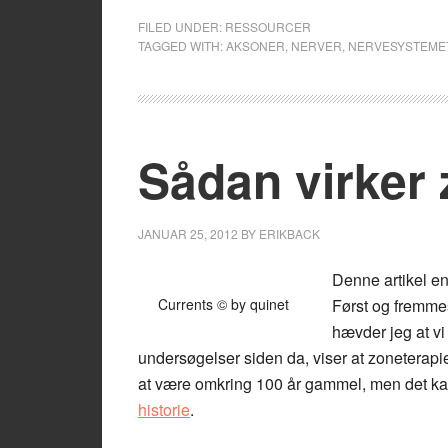
FILED UNDER:
RESSOURCER
TAGGED WITH:
AKSONER
,
NERVER
,
NERVESYSTEME
Sådan virker 
JANUAR 25, 2012
BY
ERIKBACK
Denne artikel en
Currents © by quinet
Først og fremmest
hævder jeg at vi
undersøgelser siden da, viser at zoneterapie
at være omkring 100 år gammel, men det ka
historie
.