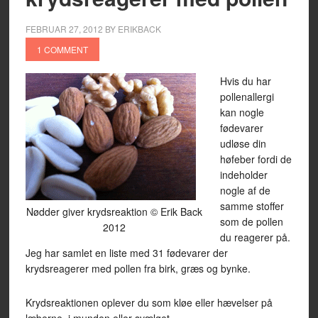
FEBRUAR 27, 2012
BY
ERIKBACK
1 COMMENT
Hvis du har
pollenallergi
kan nogle
fødevarer
udløse din
høfeber fordi de
indeholder
nogle af de
samme stoffer
Nødder giver krydsreaktion © Erik Back
som de pollen
2012
du reagerer på.
Jeg har samlet en liste med 31 fødevarer der
krydsreagerer med pollen fra birk, græs og bynke.
Krydsreaktionen oplever du som kløe eller hævelser på