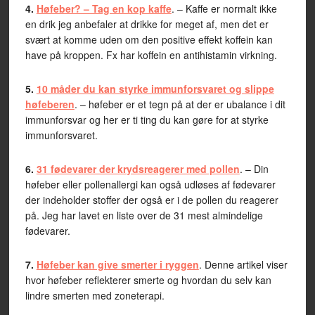
4.
Høfeber? – Tag en kop kaffe
. – Kaffe er normalt ikke
en drik jeg anbefaler at drikke for meget af, men det er
svært at komme uden om den positive effekt koffein kan
have på kroppen. Fx har koffein en antihistamin virkning.
5.
10 måder du kan styrke immunforsvaret og slippe
høfeberen
. – høfeber er et tegn på at der er ubalance i dit
immunforsvar og her er ti ting du kan gøre for at styrke
immunforsvaret.
6.
31 fødevarer der krydsreagerer med pollen
. – Din
høfeber eller pollenallergi kan også udløses af fødevarer
der indeholder stoffer der også er i de pollen du reagerer
på. Jeg har lavet en liste over de 31 mest almindelige
fødevarer.
7.
Høfeber kan give smerter i ryggen
. Denne artikel viser
hvor høfeber reflekterer smerte og hvordan du selv kan
lindre smerten med zoneterapi.