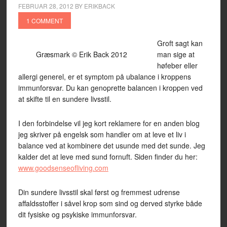
FEBRUAR 28, 2012
BY
ERIKBACK
1 COMMENT
Groft sagt kan
Græsmark © Erik Back 2012
man sige at
høfeber eller
allergi generel, er et symptom på ubalance i kroppens
immunforsvar. Du kan genoprette balancen i kroppen ved
at skifte til en sundere livsstil.
I den forbindelse vil jeg kort reklamere for en anden blog
jeg skriver på engelsk som handler om at leve et liv i
balance ved at kombinere det usunde med det sunde. Jeg
kalder det at leve med sund fornuft. Siden finder du her:
www.goodsenseofliving.com
Din sundere livsstil skal først og fremmest udrense
affaldsstoffer i såvel krop som sind og derved styrke både
dit fysiske og psykiske immunforsvar.