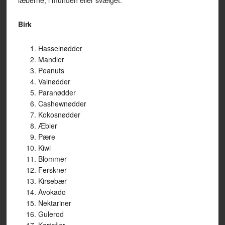
læberne, i munden eller svælget.
Birk
Hasselnødder
Mandler
Peanuts
Valnødder
Paranødder
Cashewnødder
Kokosnødder
Æbler
Pære
Kiwi
Blommer
Ferskner
Kirsebær
Avokado
Nektariner
Gulerod