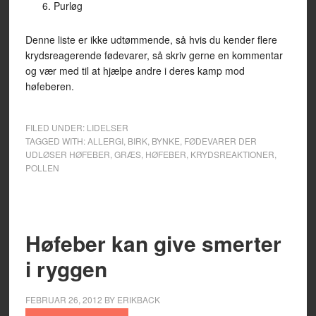
Purløg
Denne liste er ikke udtømmende, så hvis du kender flere
krydsreagerende fødevarer, så skriv gerne en kommentar
og vær med til at hjælpe andre i deres kamp mod
høfeberen.
FILED UNDER:
LIDELSER
TAGGED WITH:
ALLERGI
,
BIRK
,
BYNKE
,
FØDEVARER DER
UDLØSER HØFEBER
,
GRÆS
,
HØFEBER
,
KRYDSREAKTIONER
,
POLLEN
Høfeber kan give smerter
i ryggen
FEBRUAR 26, 2012
BY
ERIKBACK