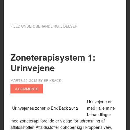
FILED UNDER:
BEHANDLING
,
LIDELSER
Zoneterapisystem 1:
Urinvejene
MARTS 20, 2012
BY
ERIKBACK
3 COMMENTS
Urinvejene er
Urinvejenes zoner © Erik Back 2012
med i alle mine
behandlinger
med zoneterapi fordi de er vigtige for udrensning af
affaldsstoffer. Affaldsstoffer ophober sig i kroppens væv,