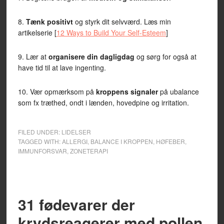
8.
Tænk positivt
og styrk dit selvværd. Læs min
artikelserie [
12 Ways to Build Your Self-Esteem
]
9. Lær at
organisere din dagligdag
og sørg for også at
have tid til at lave ingenting.
10. Vær opmærksom på
kroppens signaler
på ubalance
som fx træthed, ondt i lænden, hovedpine og irritation.
FILED UNDER:
LIDELSER
TAGGED WITH:
ALLERGI
,
BALANCE I KROPPEN
,
HØFEBER
,
IMMUNFORSVAR
,
ZONETERAPI
31 fødevarer der
krydsreagerer med pollen