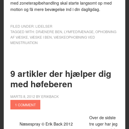
med zoneterapibehandling skal starte langsomt op med
motion og få mere bevægelse ind i din dagligdag.
FILED UNDER:
LIDELSER
TAGGED WITH:
DRÆNERE BEN
,
LYMFEDRÆNAGE
,
OPHOBNING
AF VÆSKE
,
VÆSKE I BEN
,
VÆSKEOPHOBNING VED
MENSTRUATION
9 artikler der hjælper dig
med høfeberen
MARTS 8, 2012
BY
ERIKBACK
1 COMMENT
Over de sidste
Næsespray © Erik Back 2012
tre uger har jeg