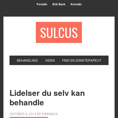
Forside
Erik Back
Kontakt
SULCUS
BEHANDLING
VIDEN
FIND EN ZONETERAPEUT
Lidelser du selv kan
behandle
OKTOBER 9, 2014
BY
ERIKBACK