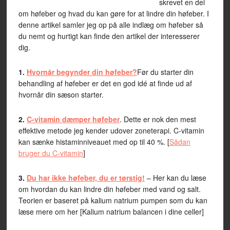
skrevet en del
om høfeber og hvad du kan gøre for at lindre din høfeber. I
denne artikel samler jeg op på alle indlæg om høfeber så
du nemt og hurtigt kan finde den artikel der interesserer
dig.
1.
Hvornår begynder din høfeber?
Før du starter din
behandling af høfeber er det en god idé at finde ud af
hvornår din sæson starter.
2.
C-vitamin dæmper høfeber
. Dette er nok den mest
effektive metode jeg kender udover zoneterapi. C-vitamin
kan sænke histaminniveauet med op til 40 %. [
Sådan
bruger du C-vitamin
]
3.
Du har ikke høfeber, du er tørstig!
– Her kan du læse
om hvordan du kan lindre din høfeber med vand og salt.
Teorien er baseret på kalium natrium pumpen som du kan
læse mere om her [Kalium natrium balancen i dine celler]