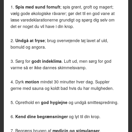
1.
Spis med sund fornuft
; spis grønt, groft og magert;
vælg gode økologiske råvarer; gør det til en god vane at
læse varedeklarationerne grundigt og spørg dig selv om
det er noget du vil have i din krop.
2.
Undgå at fryse
; brug overvejende tøj lavet af uld,
bomuld og angora.
3. Sørg for
godt indeklima
. Luft ud, men sørg for god
varme så er ikke dannes skimmelsvamp.
4. Dyrk
motion
mindst 30 minutter hver dag. Suppler
gerne med sauna og koldt bad hvis du har muligheden.
5. Oprethold en
god hygiejne
og undgå smittespredning.
6.
Kend dine begrænsninger
og lyt til din krop.
7. Begræns brugen af
medicin og stimulanser
.