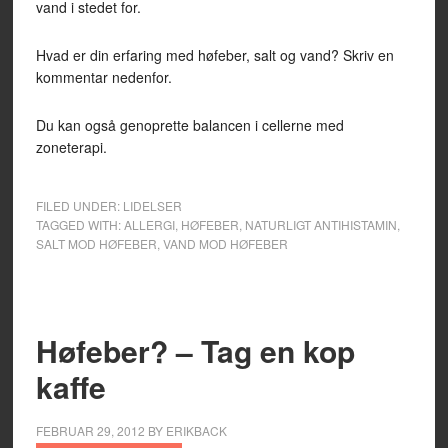
vand i stedet for.
Hvad er din erfaring med høfeber, salt og vand? Skriv en
kommentar nedenfor.
Du kan også genoprette balancen i cellerne med
zoneterapi.
FILED UNDER:
LIDELSER
TAGGED WITH:
ALLERGI
,
HØFEBER
,
NATURLIGT ANTIHISTAMIN
,
SALT MOD HØFEBER
,
VAND MOD HØFEBER
Høfeber? – Tag en kop
kaffe
FEBRUAR 29, 2012
BY
ERIKBACK