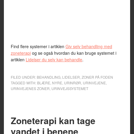
Find flere systemer i artiklen
Giv selv behandling med
zoneterapi
og se også hvordan du kan bruge systemet i
artiklen
Lidelser du selv kan behandle
.
FILED UNDER:
BEHANDLING
,
LIDELSER
,
ZONER PÅ FODEN
TAGGED WITH:
BLÆRE
,
NYRE
,
URINRØR
,
URINVEJENE
,
URINVEJENES ZONER
,
URINVEJSSYSTEMET
Zoneterapi kan tage
vandet i benene