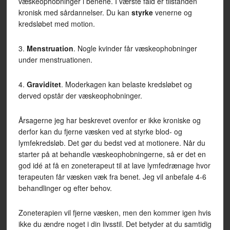
væskeophobninger i benene. I værste fald er tilstanden
kronisk med sårdannelser. Du kan
styrke
venerne og
kredsløbet med motion.
3.
Menstruation
. Nogle kvinder får væskeophobninger
under menstruationen.
4.
Graviditet
. Moderkagen kan belaste kredsløbet og
derved opstår der væskeophobninger.
Årsagerne jeg har beskrevet ovenfor er ikke kroniske og
derfor kan du fjerne væsken ved at styrke blod- og
lymfekredsløb. Det gør du bedst ved at motionere. Når du
starter på at behandle væskeophobningerne, så er det en
god idé at få en zoneterapeut til at lave lymfedrænage hvor
terapeuten får væsken væk fra benet. Jeg vil anbefale 4-6
behandlinger og efter behov.
Zoneterapien vil fjerne væsken, men den kommer igen hvis
ikke du ændre noget i din livsstil. Det betyder at du samtidig