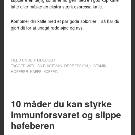
supplere en dejlig sommermorgen med en god kop kaffe
latte eller måske en ekstra stærk espresso kaffe.
Kombinér din kaffe med et par gode solbriller – så har du
gjort dit for at undgå røde øjne og nys.
FILED UNDER:
LIDELSER
TAGGED WITH:
ANTIHISTAMIN
,
DEPRESSION
,
HISTAMIN
,
HØFEBER
,
KAFFE
,
KOFFEIN
10 måder du kan styrke
immunforsvaret og slippe
høfeberen