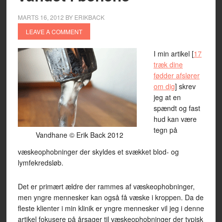
MARTS 16, 2012
BY
ERIKBACK
LEAVE A COMMENT
I min artikel [
17
træk dine
fødder afslører
om dig
] skrev
jeg at en
spændt og fast
hud kan være
tegn på
Vandhane © Erik Back 2012
væskeophobninger der skyldes et svækket blod- og
lymfekredsløb.
Det er primært ældre der rammes af væskeophobninger,
men yngre mennesker kan også få væske i kroppen. Da de
fleste klienter i min klinik er yngre mennesker vil jeg i denne
artikel fokusere på årsager til væskeophobninger der typisk