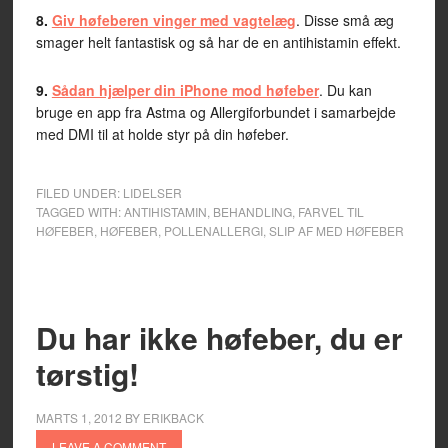
8.
Giv høfeberen vinger med vagtelæg
. Disse små æg
smager helt fantastisk og så har de en antihistamin effekt.
9.
Sådan hjælper din iPhone mod høfeber
. Du kan
bruge en app fra Astma og Allergiforbundet i samarbejde
med DMI til at holde styr på din høfeber.
FILED UNDER:
LIDELSER
TAGGED WITH:
ANTIHISTAMIN
,
BEHANDLING
,
FARVEL TIL
HØFEBER
,
HØFEBER
,
POLLENALLERGI
,
SLIP AF MED HØFEBER
Du har ikke høfeber, du er
tørstig!
MARTS 1, 2012
BY
ERIKBACK
LEAVE A COMMENT