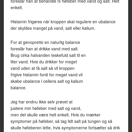
foreslår han at behandle fx høfeber med vand og salt. Helt
enkelt.
Histamin frigøres når kroppen skal regulere en ubalance
der skyldes mangel på vand, salt eller kalium.
For at genoprette en naturlig balance
foreslår han at drikke vand med salt.
Brug cirka halvanden teskefuld salt til en
liter vand. Hvis du drikker for meget
vand uden at få salt så vil kroppen
frigive histamin fordi for meget vand vil
skabe ubalance i cellens salt og kalium
balance.
Jeg har endnu ikke selv prøvet at
justere min høfeber med salt og vand,
men det skulle være helt enkelt. Hvis du mærker
symptomer på høfeber, så tag lidt salt på tungen og så
skulle høfeberen lette, hvis symptomerne fortsætter så drik