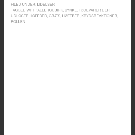
FILED UNDER:
LIDELSER
TAGGED WITH:
ALLERGI
,
BIRK
,
BYNKE
,
FØDEVARER DER
UDLØSER HØFEBER
,
GRÆS
,
HØFEBER
,
KRYDSREAKTIONER
,
POLLEN