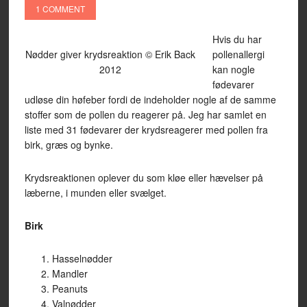
1 COMMENT
Hvis du har
Nødder giver krydsreaktion © Erik Back
pollenallergi
2012
kan nogle
fødevarer
udløse din høfeber fordi de indeholder nogle af de samme
stoffer som de pollen du reagerer på. Jeg har samlet en
liste med 31 fødevarer der krydsreagerer med pollen fra
birk, græs og bynke.
Krydsreaktionen oplever du som kløe eller hævelser på
læberne, i munden eller svælget.
Birk
Hasselnødder
Mandler
Peanuts
Valnødder