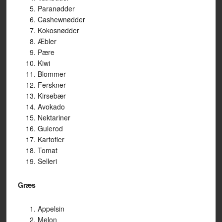
Paranødder
Cashewnødder
Kokosnødder
Æbler
Pære
Kiwi
Blommer
Ferskner
Kirsebær
Avokado
Nektariner
Gulerod
Kartofler
Tomat
Selleri
Græs
Appelsin
Melon