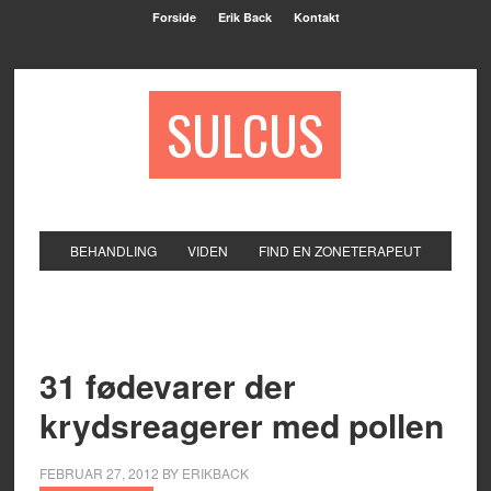
Forside
Erik Back
Kontakt
SULCUS
BEHANDLING
VIDEN
FIND EN ZONETERAPEUT
31 fødevarer der
krydsreagerer med pollen
FEBRUAR 27, 2012
BY
ERIKBACK