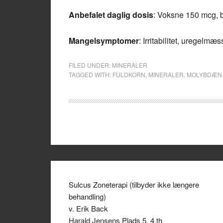
Anbefalet daglig dosis
: Voksne 150 mcg, b
Mangelsymptomer
: Irritabilitet, uregelmæ
FILED UNDER:
MINERALER
TAGGED WITH:
FULDKORN
,
MINERALER
,
MOLYBDÆN
Sulcus Zoneterapi (tilbyder ikke længere
behandling)
v. Erik Back
Harald Jensens Plads 5, 4.th