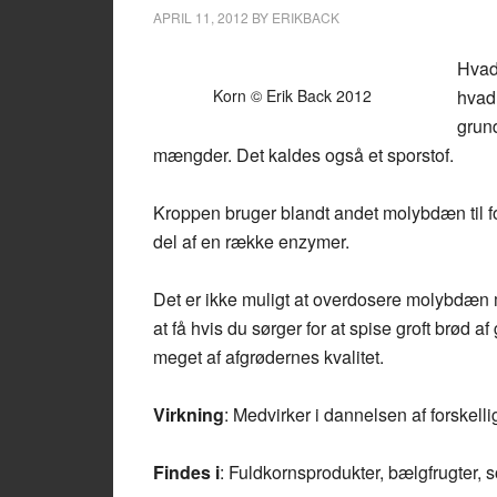
APRIL 11, 2012
BY
ERIKBACK
Hvad
Korn © Erik Back 2012
hvad 
grund
mængder. Det kaldes også et sporstof.
Kroppen bruger blandt andet molybdæn til fo
del af en række enzymer.
Det er ikke muligt at overdosere molybdæ
at få hvis du sørger for at spise groft brød 
meget af afgrødernes kvalitet.
Virkning
: Medvirker i dannelsen af forskell
Findes i
: Fuldkornsprodukter, bælgfrugter, s