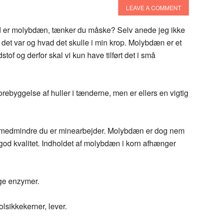
LEAVE A COMMENT
 er molybdæn, tænker du måske? Selv anede jeg ikke
det var og hvad det skulle i min krop. Molybdæn er et
stof og derfor skal vi kun have tilført det i små
rebyggelse af huller i tænderne, men er ellers en vigtig
n medmindre du er minearbejder. Molybdæn er dog nem
af god kvalitet. Indholdet af molybdæn i korn afhænger
ige enzymer.
olsikkekerner, lever.