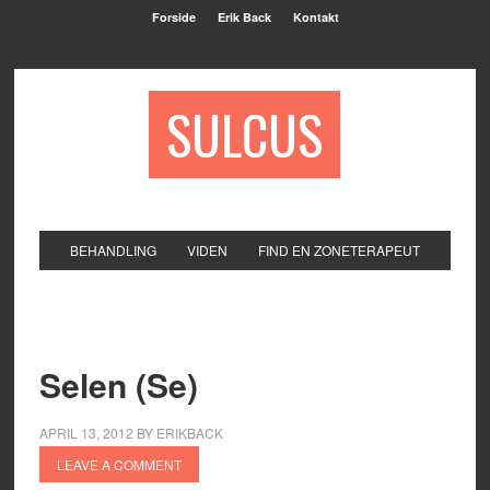
Forside
Erik Back
Kontakt
SULCUS
BEHANDLING
VIDEN
FIND EN ZONETERAPEUT
Selen (Se)
APRIL 13, 2012
BY
ERIKBACK
LEAVE A COMMENT