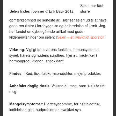
Selen har fået
Selen findes i bønner © Erik Back 2012
større
opmærksomhed de seneste år. Især ser selen ud til at have
gode resultater i forebyggelse og helbredelse af kræft. Jeg
har fundet en dybdegående artikel med gode
kildehenvisninger om selen: [
Selen – et livsvigtigt sporstof
]
Virkning
: Vigtigt for leverens funktion, immunsystemet,
synet, hårets og hudens sundhed, hjertet, medvirker i
hormonproduktionen, antioxidant.
Findes i
: Kød, fisk, fuldkornsprodukter, mejeriprodukter.
Anbefalet daglig dosis
: Voksne 50 mcg, børn 1-10 år 25
mcg.
Mangelsymptomer
: Hjertesygdomme, for højt blodtruk,
ledlidelser, gigt, hudproblemer, svækket syn.