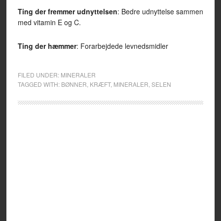
Ting der fremmer udnyttelsen
: Bedre udnyttelse sammen
med vitamin E og C.
Ting der hæmmer
: Forarbejdede levnedsmidler
FILED UNDER:
MINERALER
TAGGED WITH:
BØNNER
,
KRÆFT
,
MINERALER
,
SELEN