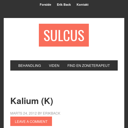
Forside
Erik Back
Kontakt
SULCUS
BEHANDLING
VIDEN
FIND EN ZONETERAPEUT
Kalium (K)
MARTS 24, 2012
BY
ERIKBACK
LEAVE A COMMENT