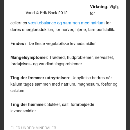
Virkning
: Vigtig
Vand © Erik Back 2012
for
væskebalance og sammen med natrium
cellernes
for
deres energiproduktion, for nerver, hjerte, tarmperistaltik.
Findes i
: De fleste vegetabilske levnedsmidler.
Mangelsymptomer
: Træthed, hudproblemer, nervøsitet,
fordøjelses- og vandladningsproblemer.
Ting der fremmer udnyttelsen
: Udnyttelse bedres når
kalium tages sammen med natrium, magnesium, fosfor og
calcium.
Ting der hæmmer
: Sukker, salt, forarbejdede
levnedsmidler.
FILED UNDER:
MINERALER