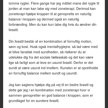
tomme rygter. Flere gange har jeg måttet mane det rygte til
jorden at man kan tabe sig med zoneterapi. Derimod kan
zoneterapi hjælpe kroppen til at genoprette en naturlig
balance i kroppen og dermed også en naturlig
forbrænding. Men du kan kun tabe dig hvis du ændrer din
livsstil.
Din livsstil består af en kombination af fornuftig motion,
søvn og kost. Husk også mentalhygiejne, så lad være med
at blive fanatisk med sundheden, så risikerer du at
udelukke dig fra det sociale fællesskab og det kan være
lige så farligt som at leve en usund livsstil. Derfor er det
sundt at være usund ind imellem. Kunsten er at opretholde
en fornuftig balance mellem sundt og usundt.
Jeg kan sagtens hjælpe dig på vej til en bedre livsstil og
dette gør jeg i en kombination med zoneterapi hvor vi
sammen genopretter en god balance i kroppen, som er
grundlaget for en sundere livsstil.