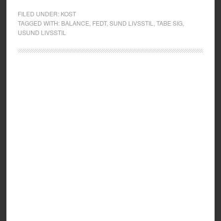
FILED UNDER:
KOST
TAGGED WITH:
BALANCE
,
FEDT
,
SUND LIVSSTIL
,
TABE SIG
,
USUND LIVSSTIL