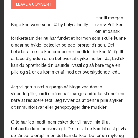
LEAVE A COMMENT
Her til morgen
Kage kan være sundt © by holycalamity
skrev Politiken
om et dansk
forskerteam der nu har fundet et hormon som skulle kunne
omdanne hvide fedtceller og øge forbrændingen. Det
betyder at de nu kan producerer medicin der kan få dig til
at tabe dig uden at du behøver at dyrke motion. Ja, faktisk
kan du opretholde din usunde livsstil og så bare tage en
pille og så er du kommet af med det overskydende fedt.
Jeg vil gerne sætte spørgsmålstegn ved denne
vidunderpille, fordi motion har mange andre funktioner end
bare at reducere fedt. Jeg tvivler på at denne pille styrker
dit immunforsvar eller genopbygger dine muskler.
Ofte har jeg mødt mennesker der vil have mig til at
behandle dem for overvægt. De tror at de kan tabe sig hvis
de får zoneterapi, men det kan de ikke! Det er en myte og