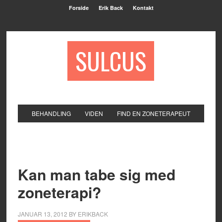
Forside
Erik Back
Kontakt
SULCUS
BEHANDLING
VIDEN
FIND EN ZONETERAPEUT
Kan man tabe sig med
zoneterapi?
JANUAR 13, 2012
BY
ERIKBACK