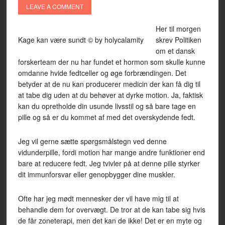
LEAVE A COMMENT
Her til morgen
Kage kan være sundt © by holycalamity
skrev Politiken
om et dansk
forskerteam der nu har fundet et hormon som skulle kunne
omdanne hvide fedtceller og øge forbrændingen. Det
betyder at de nu kan producerer medicin der kan få dig til
at tabe dig uden at du behøver at dyrke motion. Ja, faktisk
kan du opretholde din usunde livsstil og så bare tage en
pille og så er du kommet af med det overskydende fedt.
Jeg vil gerne sætte spørgsmålstegn ved denne
vidunderpille, fordi motion har mange andre funktioner end
bare at reducere fedt. Jeg tvivler på at denne pille styrker
dit immunforsvar eller genopbygger dine muskler.
Ofte har jeg mødt mennesker der vil have mig til at
behandle dem for overvægt. De tror at de kan tabe sig hvis
de får zoneterapi, men det kan de ikke! Det er en myte og