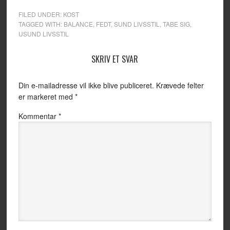
FILED UNDER:
KOST
TAGGED WITH:
BALANCE
,
FEDT
,
SUND LIVSSTIL
,
TABE SIG
,
USUND LIVSSTIL
SKRIV ET SVAR
Din e-mailadresse vil ikke blive publiceret.
Krævede felter
er markeret med
*
Kommentar
*