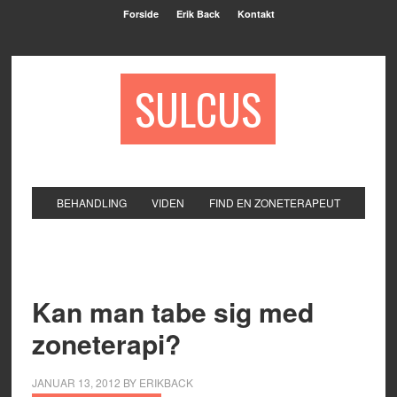
Forside
Erik Back
Kontakt
SULCUS
BEHANDLING
VIDEN
FIND EN ZONETERAPEUT
Kan man tabe sig med
zoneterapi?
JANUAR 13, 2012
BY
ERIKBACK