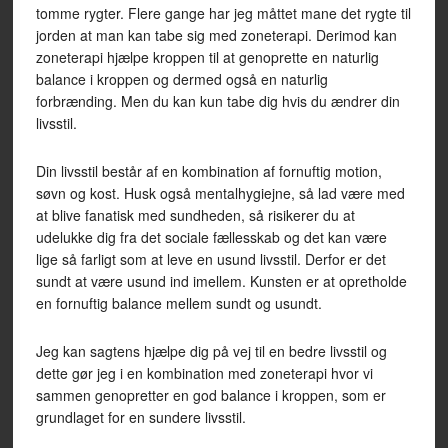
tomme rygter. Flere gange har jeg måttet mane det rygte til
jorden at man kan tabe sig med zoneterapi. Derimod kan
zoneterapi hjælpe kroppen til at genoprette en naturlig
balance i kroppen og dermed også en naturlig
forbrænding. Men du kan kun tabe dig hvis du ændrer din
livsstil.
Din livsstil består af en kombination af fornuftig motion,
søvn og kost. Husk også mentalhygiejne, så lad være med
at blive fanatisk med sundheden, så risikerer du at
udelukke dig fra det sociale fællesskab og det kan være
lige så farligt som at leve en usund livsstil. Derfor er det
sundt at være usund ind imellem. Kunsten er at opretholde
en fornuftig balance mellem sundt og usundt.
Jeg kan sagtens hjælpe dig på vej til en bedre livsstil og
dette gør jeg i en kombination med zoneterapi hvor vi
sammen genopretter en god balance i kroppen, som er
grundlaget for en sundere livsstil.