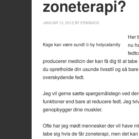
zoneterapi?
JANUAR 13, 2012
BY
ERIKBACK
Her t
Kage kan være sundt © by holycalamity
nu h
fedtc
producerer medicin der kan få dig til at tabe
du opretholde din usunde livsstil og så bare
overskydende fedt.
Jeg vil gerne sætte spørgsmålstegn ved den
funktioner end bare at reducere fedt. Jeg tviv
genopbygger dine muskler.
Ofte har jeg mødt mennesker der vil have mig
tabe sig hvis de får zoneterapi, men det ka