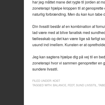
har jeg måttet mane det rygte til jorden at
zoneterapi hjælpe kroppen til at genoprette
naturlig forbrænding. Men du kan kun tabe di
Din livsstil består af en kombination af for
lad være med at blive fanatisk med sundheden
fællesskab og det kan være lige så farligt so
usund ind imellem. Kunsten er at opretholde
Jeg kan sagtens hjælpe dig på vej til en bed
zoneterapi hvor vi sammen genopretter en g
sundere livsstil.
FILED UNDER:
KOST
TAGGED WITH:
BALANCE
,
FEDT
,
SUND LIVSSTIL
,
TABE