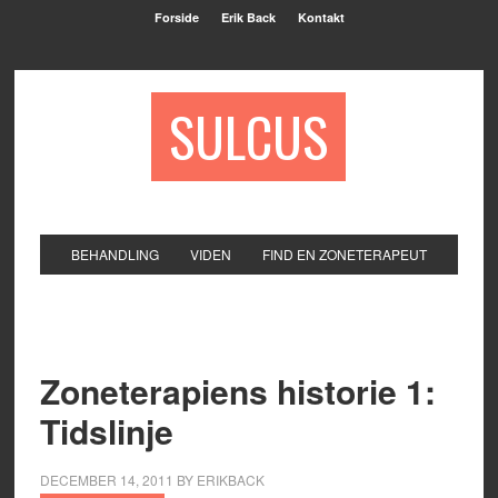
Forside
Erik Back
Kontakt
SULCUS
BEHANDLING
VIDEN
FIND EN ZONETERAPEUT
Zoneterapiens historie 1:
Tidslinje
DECEMBER 14, 2011
BY
ERIKBACK