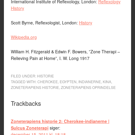
International Institute of Reflexology, London:
Reflexology
History
Scott Byrne, Reflexologist, London:
History
Wikipedia.org
William H. Fitzgerald & Edwin F. Bowers, ”Zone Therapi –
Relieving Pain at Home”, I. W. Long 1917
FILED UNDER:
HISTORIE
TAGGED WITH:
CHEROKEE
,
EGYPTEN
,
INDIANERNE
,
KINA
,
ZONETERAPIENS HISTORIE
,
ZONETERAPIENS OPRINDELSE
Trackbacks
Zoneterapiens historie 2: Cherokee-indianerne |
Sulcus Zoneterapi
siger:
december 15, 2011 kl. 18:18