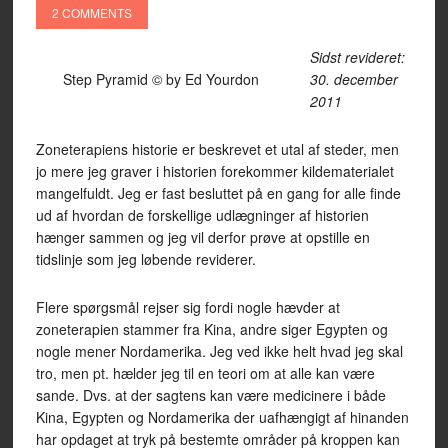
2 COMMENTS
Sidst revideret:
Step Pyramid © by Ed Yourdon
30. december
2011
Zoneterapiens historie er beskrevet et utal af steder, men
jo mere jeg graver i historien forekommer kildematerialet
mangelfuldt. Jeg er fast besluttet på en gang for alle finde
ud af hvordan de forskellige udlægninger af historien
hænger sammen og jeg vil derfor prøve at opstille en
tidslinje som jeg løbende reviderer.
Flere spørgsmål rejser sig fordi nogle hævder at
zoneterapien stammer fra Kina, andre siger Egypten og
nogle mener Nordamerika. Jeg ved ikke helt hvad jeg skal
tro, men pt. hælder jeg til en teori om at alle kan være
sande. Dvs. at der sagtens kan være medicinere i både
Kina, Egypten og Nordamerika der uafhængigt af hinanden
har opdaget at tryk på bestemte områder på kroppen kan