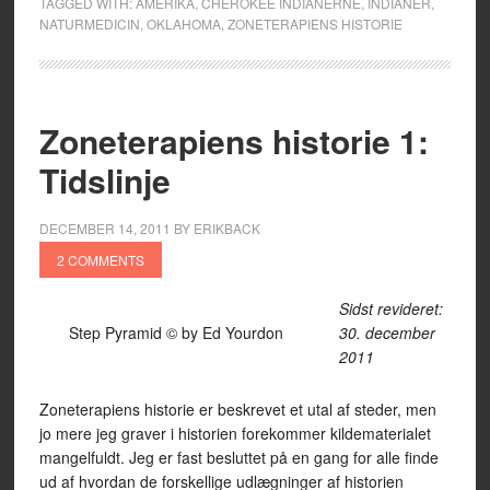
TAGGED WITH:
AMERIKA
,
CHEROKEE INDIANERNE
,
INDIANER
,
NATURMEDICIN
,
OKLAHOMA
,
ZONETERAPIENS HISTORIE
Zoneterapiens historie 1:
Tidslinje
DECEMBER 14, 2011
BY
ERIKBACK
2 COMMENTS
Sidst revideret:
Step Pyramid © by Ed Yourdon
30. december
2011
Zoneterapiens historie er beskrevet et utal af steder, men
jo mere jeg graver i historien forekommer kildematerialet
mangelfuldt. Jeg er fast besluttet på en gang for alle finde
ud af hvordan de forskellige udlægninger af historien