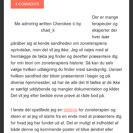
4 COMMENTS
Der er mange
Me admiring written Cherokee © by
terapeuter og
chad_k
eksperter der
hver især
påråber sig at kende sandheden om zoneterapiens
oprindelse, men det vil jeg ikke. Jeg vil nøjes med at
fremlægge de fakta jeg finder og derefter præsentere dig
for min teori om zoneterapiens historie. Så kan du selv
vælge hvilken udlægning du finder mest sandsynlig. Uanset
hvilken sandhed der bliver præsenteret i bøger og på
diverse hjemmesider, så har de alle det til fælles at de ikke
er særligt uddybende og mangler dokumentation og kilder.
Det vil jeg efter bedste evne prøve at råde bod på.
I første del opstillede jeg en
tidslinje
for zoneterapien og
ideen er at jeg vil starte fra en ende med at præsentere dig
for hvad jeg har fundet ud af. Det er muligt at indholdet af
både denne og kommende poster vil blive ændret eller