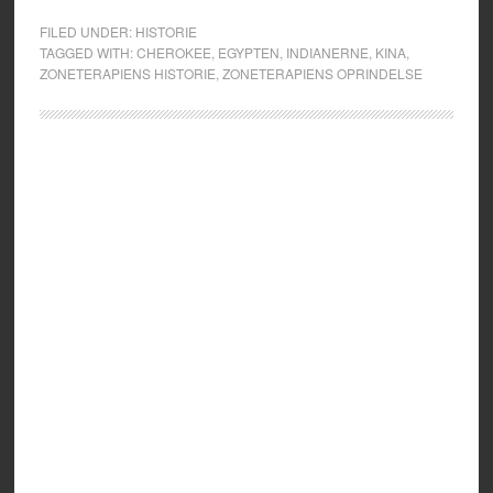
FILED UNDER:
HISTORIE
TAGGED WITH:
CHEROKEE
,
EGYPTEN
,
INDIANERNE
,
KINA
,
ZONETERAPIENS HISTORIE
,
ZONETERAPIENS OPRINDELSE