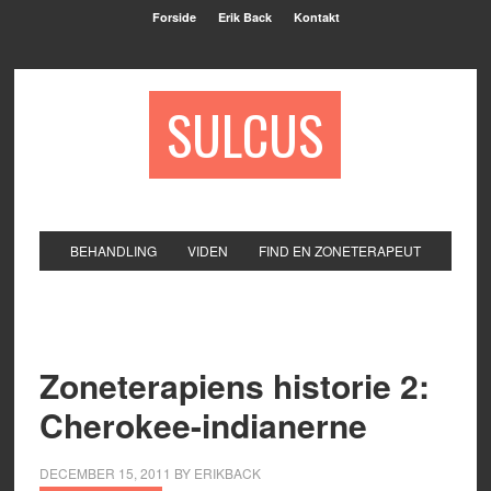
Forside
Erik Back
Kontakt
SULCUS
BEHANDLING
VIDEN
FIND EN ZONETERAPEUT
Zoneterapiens historie 2:
Cherokee-indianerne
DECEMBER 15, 2011
BY
ERIKBACK