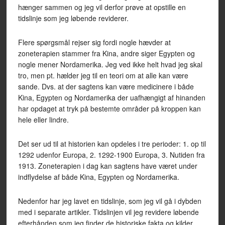
hænger sammen og jeg vil derfor prøve at opstille en
tidslinje som jeg løbende reviderer.
Flere spørgsmål rejser sig fordi nogle hævder at
zoneterapien stammer fra Kina, andre siger Egypten og
nogle mener Nordamerika. Jeg ved ikke helt hvad jeg skal
tro, men pt. hælder jeg til en teori om at alle kan være
sande. Dvs. at der sagtens kan være medicinere i både
Kina, Egypten og Nordamerika der uafhængigt af hinanden
har opdaget at tryk på bestemte områder på kroppen kan
hele eller lindre.
Det ser ud til at historien kan opdeles i tre perioder: 1. op til
1292 udenfor Europa, 2. 1292-1900 Europa, 3. Nutiden fra
1913. Zoneterapien i dag kan sagtens have været under
indflydelse af både Kina, Egypten og Nordamerika.
Nedenfor har jeg lavet en tidslinje, som jeg vil gå i dybden
med i separate artikler. Tidslinjen vil jeg revidere løbende
efterhånden som jeg finder de historiske fakta og kilder.