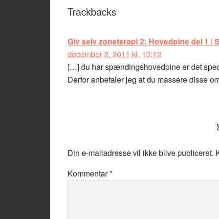
Trackbacks
Giv selv zoneterapi 2: Hovedpine del 1 |
december 2, 2011 kl. 10:12
[…] du har spændingshovedpine er det specie
Derfor anbefaler jeg at du massere disse 
Din e-mailadresse vil ikke blive publiceret.
Kommentar
*