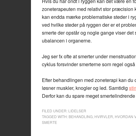
Hvis du har ondt i ryggen kan det være en fo
zoneterapeuten med relativt stor præcision 
kan endda mærke problematiske steder i ry
ved hvilke steder på ryggen der er et proble
smerte der opstår og nogle gange viser det 
ubalancen i organerne.
Jeg ser fx ofte at smerter under menstruati
cyklus forsvinder smerterne som regel også
Efter behandlingen med zoneterapi kan du 
løsner muskler, knogler og led. Samtidig
sti
Derfor kan du spare meget smertelindrende 
FILED UNDER:
LIDELSER
TAGGED WITH:
BEHANDLING
,
HVIRVLER
,
HVORDAN V
SMERTE