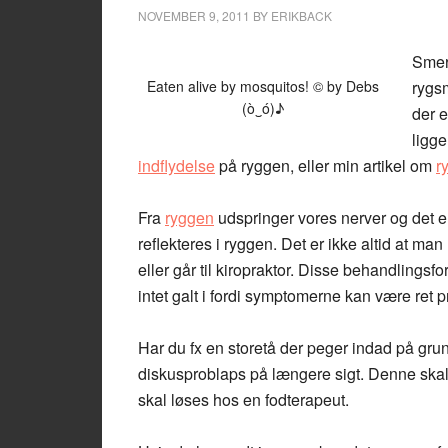
NOVEMBER 9, 2011
BY
ERIKBACK
Smer
Eaten alive by mosquitos! © by Debs
rygsm
(ò‿ó)♪
der e
ligge
indflydelse
på ryggen, eller min artikel om
r
Fra
ryggen
udspringer vores nerver og det er
reflekteres i ryggen. Det er ikke altid at man
eller går til kiropraktor. Disse behandlingsf
intet galt i fordi symptomerne kan være ret 
Har du fx en storetå der peger indad på grund 
diskusproblaps på længere sigt. Denne skal
skal løses hos en fodterapeut.