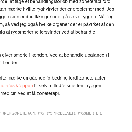
rdel at tage et behandlingsforløb med zoneterapi fordi
kan mærke hvilke ryghvirvler der er problemer med. Jeg
ggen som endnu ikke gør ondt på selve ryggen. Når jeg
m, så ved jeg også hvilke organer der er påvirket af den
sig at rygsmerterne forsvinder ved at behandle
on giver smerte i lænden. Ved at behandle ubalancen i
 i lænden.
ofte mærke omgående forbedring fordi zoneterapien
muleres kroppen
til selv at lindre smerten i ryggen.
medicin ved at få zoneterapi.
IRKER ZONETERAPI
,
RYG
,
RYGPROBLEMER
,
RYGSMERTER
,