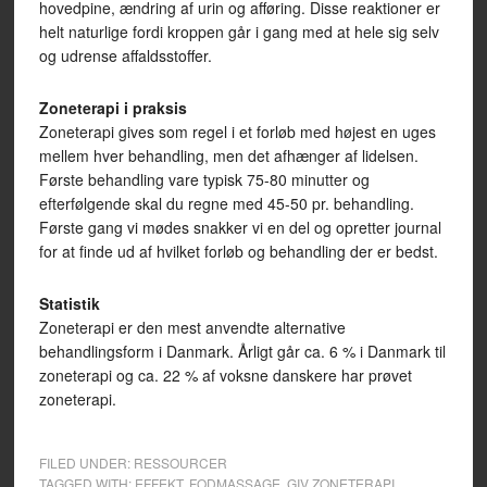
hovedpine, ændring af urin og afføring. Disse reaktioner er
helt naturlige fordi kroppen går i gang med at hele sig selv
og udrense affaldsstoffer.
Zoneterapi i praksis
Zoneterapi gives som regel i et forløb med højest en uges
mellem hver behandling, men det afhænger af lidelsen.
Første behandling vare typisk 75-80 minutter og
efterfølgende skal du regne med 45-50 pr. behandling.
Første gang vi mødes snakker vi en del og opretter journal
for at finde ud af hvilket forløb og behandling der er bedst.
Statistik
Zoneterapi er den mest anvendte alternative
behandlingsform i Danmark. Årligt går ca. 6 % i Danmark til
zoneterapi og ca. 22 % af voksne danskere har prøvet
zoneterapi.
FILED UNDER:
RESSOURCER
TAGGED WITH:
EFFEKT
,
FODMASSAGE
,
GIV ZONETERAPI
,