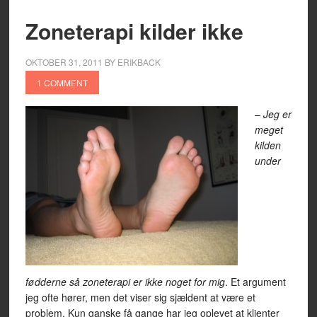
Zoneterapi kilder ikke
OKTOBER 31, 2011
BY
ERIKBACK
1 COMMENT
–
Jeg er
meget
kilden
under
fødderne så zoneterapi er ikke noget for mig
. Et argument
jeg ofte hører, men det viser sig sjældent at være et
problem. Kun ganske få gange har jeg oplevet at klienter