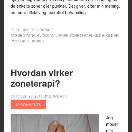
de enkelte zoner eller punkter. Det giver, efter min mening,
en mere effektiv og målrettet behandling.
FILED UNDER:
VIRKNING
TAGGED WITH:
HVORDAN VIRKER ZONETERAPI
,
KILDE
,
KILDER
,
PSYKISK
,
VIRKNING
Hvordan virker
zoneterapi?
OKTOBER 28, 2011
BY
ERIKBACK
13 COMMENTS
Jeg
møder
ofte