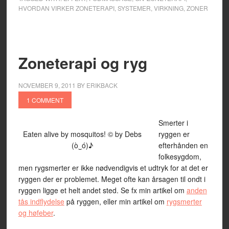
HVORDAN VIRKER ZONETERAPI
,
SYSTEMER
,
VIRKNING
,
ZONER
Zoneterapi og ryg
NOVEMBER 9, 2011
BY
ERIKBACK
1 COMMENT
Smerter i
Eaten alive by mosquitos! © by Debs
ryggen er
(ò‿ó)♪
efterhånden en
folkesygdom,
men rygsmerter er ikke nødvendigvis et udtryk for at det er
ryggen der er problemet. Meget ofte kan årsagen til ondt i
ryggen ligge et helt andet sted. Se fx min artikel om
anden
tås indflydelse
på ryggen, eller min artikel om
rygsmerter
og høfeber
.