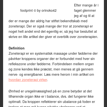
Efter mange år i
footprint © by orinoko42
faget glemmer
jeg af og til at
der er mange der aldrig har stiftet bekendtskab med
zoneterapi. Der er også mange der tror at zoneterapi er
noget helt andet end det egentlig er, så jeg har besluttet at
skrive en lille artikel der giver et overblik over zoneterapien.
Definition
Zoneterapi er en systematisk massage under fødderne der
påvirker kroppens organer der er forbundet med hver sin
reflekszone under fødderne. Forbindelsen mellem organ
og zone kendes ikke præcist, men menes at gå gennem
nerve- og energibaner. Læs mere herom i min artikel om
hvordan zoneterapi virker
.
Ømhed er uregelmæssighed på en zone betyder at det
tilhørende organ ikke er i balance, dvs. det fungerer ikke
optimalt. Da kroppen reflekterer sin ubalance på foden er
tanken at man må kunne påvirke ubalancen ved at