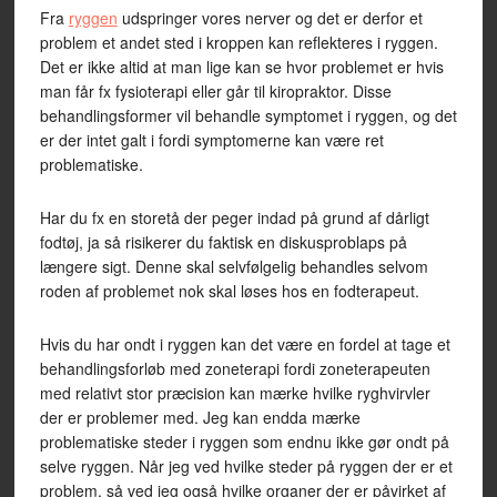
Fra
ryggen
udspringer vores nerver og det er derfor et
problem et andet sted i kroppen kan reflekteres i ryggen.
Det er ikke altid at man lige kan se hvor problemet er hvis
man får fx fysioterapi eller går til kiropraktor. Disse
behandlingsformer vil behandle symptomet i ryggen, og det
er der intet galt i fordi symptomerne kan være ret
problematiske.
Har du fx en storetå der peger indad på grund af dårligt
fodtøj, ja så risikerer du faktisk en diskusproblaps på
længere sigt. Denne skal selvfølgelig behandles selvom
roden af problemet nok skal løses hos en fodterapeut.
Hvis du har ondt i ryggen kan det være en fordel at tage et
behandlingsforløb med zoneterapi fordi zoneterapeuten
med relativt stor præcision kan mærke hvilke ryghvirvler
der er problemer med. Jeg kan endda mærke
problematiske steder i ryggen som endnu ikke gør ondt på
selve ryggen. Når jeg ved hvilke steder på ryggen der er et
problem, så ved jeg også hvilke organer der er påvirket af