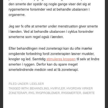
den smerte der opstår og nogle gange viser det sig at
rygsmerterne forsvinder ved at behandle ubalancen i
organerne.
Jeg ser fx ofte at smerter under menstruation giver smerte
i lænden. Ved at behandle ubalancen i cyklus forsvinder
smerterne som regel også i lænden.
Efter behandlingen med zoneterapi kan du ofte mærke
omgående forbedring fordi zoneterapien løsner muskler,
knogler og led. Samtidig
stimuleres kroppen
til selv at lindre
smerten i ryggen. Derfor kan du spare meget
smertelindrende medicin ved at få zoneterapi.
FILED UNDER:
LIDELSER
TAGGED WITH:
BEHANDLING
,
HVIRVLER
,
HVORDAN VIRKER
ZONETERAPI
,
RYG
,
RYGPROBLEMER
,
RYGSMERTER
,
SMERTE