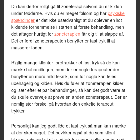
Du kan derfor roligt gå til zoneterapi selvom du er kilden
under fødderne. Hvis du er meget følsom og har
psykiske
spændinger
er det ikke usædvanligt at du oplever en lidt
kildende fornemmelse i starten af første behandling, men
det aftager hurtigt for
zoneterapien
får dig til at slappe af.
Det er fordi zoneterapeuten benytter er fast tryk til at
masserer foden.
Rigtig mange klienter foretrækker et fast tryk så de kan
mærke behandlingen, men der er nogle terapeuter der
benytter en mere mild teknik, som for nogle kan føles
ubehagelig og kilden. Hvis du føler at zoneterapien kilder
og især efter et par behandlinger, så kan det godt være at
du skulle overveje at prøve en anden zoneterapeut. Der er
nemlig stor forskel på hvordan den enkelte terapeut
trykker.
Personligt kan jeg godt lide et fast tryk så man kan mærke
at der sker noget. Det bevirker også at du som klient
hjælper mig ved at give udtryk for smerte eller ubehag på