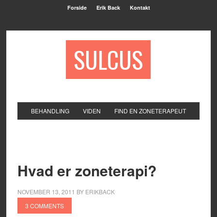
Forside
Erik Back
Kontakt
SULCUS
BEHANDLING
VIDEN
FIND EN ZONETERAPEUT
Hvad er zoneterapi?
NOVEMBER 13, 2011
BY
ERIKBACK
3 COMMENTS