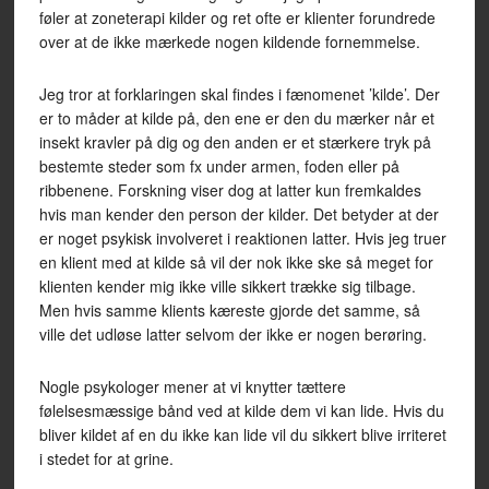
føler at zoneterapi kilder og ret ofte er klienter forundrede
over at de ikke mærkede nogen kildende fornemmelse.
Jeg tror at forklaringen skal findes i fænomenet ’kilde’. Der
er to måder at kilde på, den ene er den du mærker når et
insekt kravler på dig og den anden er et stærkere tryk på
bestemte steder som fx under armen, foden eller på
ribbenene. Forskning viser dog at latter kun fremkaldes
hvis man kender den person der kilder. Det betyder at der
er noget psykisk involveret i reaktionen latter. Hvis jeg truer
en klient med at kilde så vil der nok ikke ske så meget for
klienten kender mig ikke ville sikkert trække sig tilbage.
Men hvis samme klients kæreste gjorde det samme, så
ville det udløse latter selvom der ikke er nogen berøring.
Nogle psykologer mener at vi knytter tættere
følelsesmæssige bånd ved at kilde dem vi kan lide. Hvis du
bliver kildet af en du ikke kan lide vil du sikkert blive irriteret
i stedet for at grine.