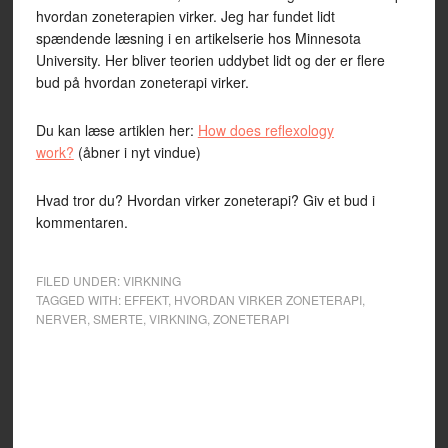
hvordan zoneterapien virker. Jeg har fundet lidt
spændende læsning i en artikelserie hos Minnesota
University. Her bliver teorien uddybet lidt og der er flere
bud på hvordan zoneterapi virker.
Du kan læse artiklen her:
How does reflexology
work?
(åbner i nyt vindue)
Hvad tror du? Hvordan virker zoneterapi? Giv et bud i
kommentaren.
FILED UNDER:
VIRKNING
TAGGED WITH:
EFFEKT
,
HVORDAN VIRKER ZONETERAPI
,
NERVER
,
SMERTE
,
VIRKNING
,
ZONETERAPI