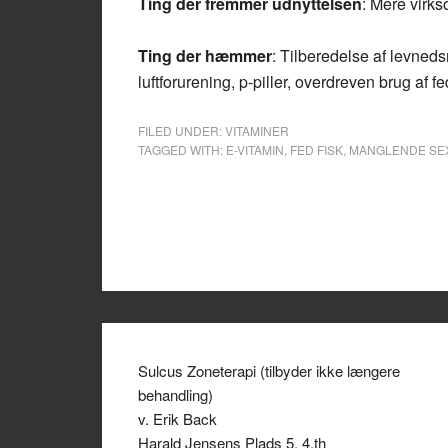
Ting der fremmer udnyttelsen
: Mere virk
Ting der hæmmer
: Tilberedelse af levneds
luftforurening, p-piller, overdreven brug af fe
FILED UNDER:
VITAMINER
TAGGED WITH:
E-VITAMIN
,
FED FISK
,
MANGLENDE SE
Sulcus Zoneterapi (tilbyder ikke længere
behandling)
v. Erik Back
Harald Jensens Plads 5, 4.th