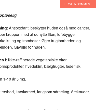
LEAVE A COMMENT
opløselig
ning
: Antioxidant, beskytter huden også mod cancer.
er kroppen med at udnytte ilten, forebygger
orkalkning og tromboser. Øger frugtbarheden og
lingen. Gavnlig for huden.
es i
: Ikke-raffinerede vegetabilske olier,
ornsprodukter, hvedekim, bælgfrugter, fede fisk.
n 1-10 år 5 mg.
 træthed, karskørhed, langsom sårheling, åreknuder,