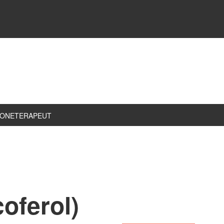
ZONETERAPEUT
coferol)