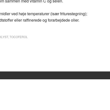
som sammen med vitamin C og selen.
midler ved høje temperaturer (især friturestegning);
dtstoffer eller raffinerede og forarbejdede olier.
XLYST
,
TOCOFEROL