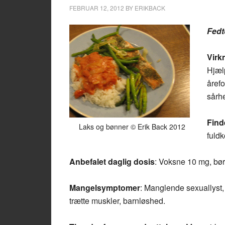
FEBRUAR 12, 2012
BY
ERIKBACK
Fedt
Virk
Hjælp
åref
sårhe
Find
Laks og bønner © Erik Back 2012
fuldk
Anbefalet daglig dosis
: Voksne 10 mg, bør
Mangelsymptomer
: Manglende sexuallyst,
trætte muskler, barnløshed.