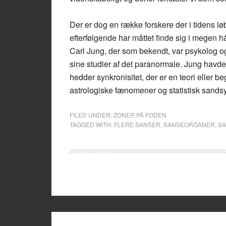
Der er dog en række forskere der i tidens 
efterfølgende har måttet finde sig i megen 
Carl Jung, der som bekendt, var psykolog o
sine studier af det paranormale. Jung havde 
hedder synkronisitet, der er en teori eller 
astrologiske fænomener og statistisk sandsy
FILED UNDER:
ZONER PÅ FODEN
TAGGED WITH:
FLERE SANSER
,
SANSEORGANER
,
S