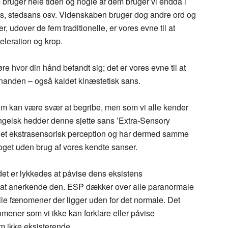
bruger hele tiden og nogle af dem bruger vi endda i
ns, stedsans osv. Videnskaben bruger dog andre ord og
, udover de fem traditionelle, er vores evne til at
eleration og krop.
re hvor din hånd befandt sig; det er vores evne til at
hinanden – også kaldet kinæstetisk sans.
som kan være svær at begribe, men som vi alle kender
 engelsk hedder denne sjette sans ’Extra-Sensory
i det ekstrasensorisk perception og har dermed samme
noget uden brug af vores kendte sanser.
et er lykkedes at påvise dens eksistens
ra at anerkende den. ESP dækker over alle paranormale
le fænomener der ligger uden for det normale. Det
ener som vi ikke kan forklare eller påvise
om ikke eksisterende.