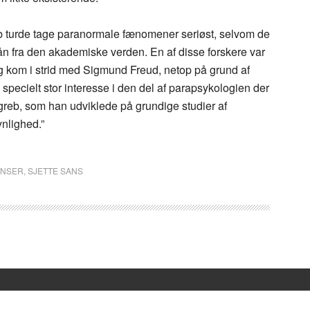
løb turde tage paranormale fænomener seriøst, selvom de
hån fra den akademiske verden. En af disse forskere var
g kom i strid med Sigmund Freud, netop på grund af
specielt stor interesse i den del af parapsykologien der
begreb, som han udviklede på grundige studier af
nlighed.”
ANSER
,
SJETTE SANS