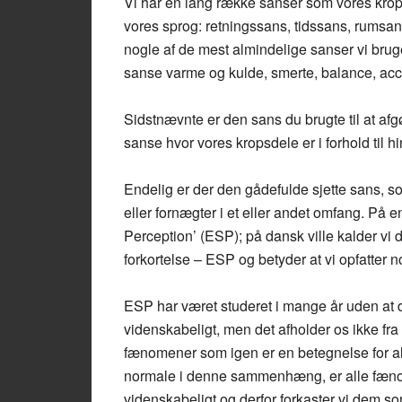
Vi har en lang række sanser som vores krop 
vores sprog: retningssans, tidssans, rumsa
nogle af de mest almindelige sanser vi bruger
sanse varme og kulde, smerte, balance, acc
Sidstnævnte er den sans du brugte til at afgø
sanse hvor vores kropsdele er i forhold til 
Endelig er der den gådefulde sjette sans, 
eller fornægter i et eller andet omfang. På
Perception’ (ESP); på dansk ville kalder v
forkortelse – ESP og betyder at vi opfatter 
ESP har været studeret i mange år uden at d
videnskabeligt, men det afholder os ikke f
fænomener som igen er en betegnelse for al
normale i denne sammenhæng, er alle fænom
videnskabeligt og derfor forkaster vi dem s