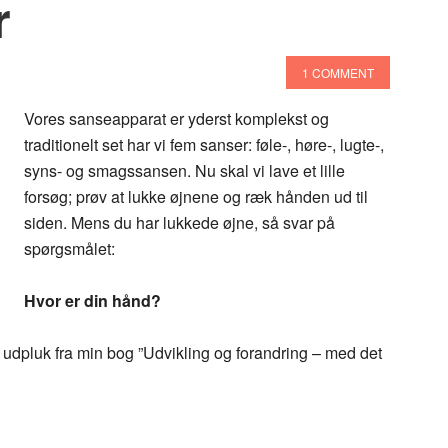
r
1 COMMENT
Vores sanseapparat er yderst komplekst og
traditionelt set har vi fem sanser: føle-, høre-, lugte-,
syns- og smagssansen. Nu skal vi lave et lille
forsøg; prøv at lukke øjnene og ræk hånden ud til
siden. Mens du har lukkede øjne, så svar på
spørgsmålet:
Hvor er din hånd?
t udpluk fra min bog ”Udvikling og forandring – med det