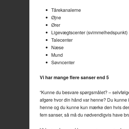
Tårekanalerne
Øjne
Ører
Ligevægtscenter (svimmelhedspunkt)
Talecenter
Næse
Mund
Søvncenter
Vi har mange flere sanser end 5
”Kunne du besvare spørgsmålet? – selvfølgel
afgøre hvor din hånd var henne? Du kunne ik
henne og du kunne kun mærke den hvis der v
fem sanser, så må du nødvendigvis have br