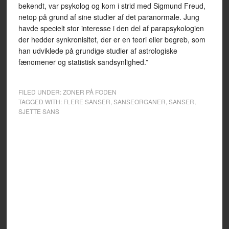
bekendt, var psykolog og kom i strid med Sigmund Freud,
netop på grund af sine studier af det paranormale. Jung
havde specielt stor interesse i den del af parapsykologien
der hedder synkronisitet, der er en teori eller begreb, som
han udviklede på grundige studier af astrologiske
fænomener og statistisk sandsynlighed.”
FILED UNDER:
ZONER PÅ FODEN
TAGGED WITH:
FLERE SANSER
,
SANSEORGANER
,
SANSER
,
SJETTE SANS