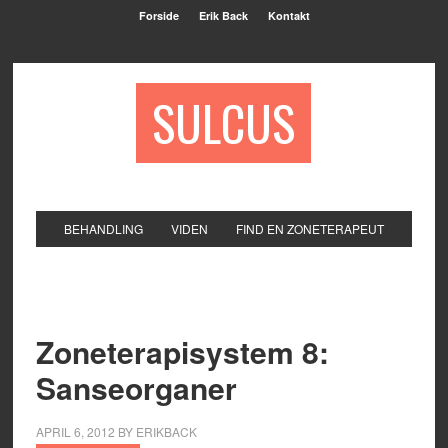
Forside
Erik Back
Kontakt
SULCUS
BEHANDLING
VIDEN
FIND EN ZONETERAPEUT
Zoneterapisystem 8:
Sanseorganer
APRIL 6, 2012
BY
ERIKBACK