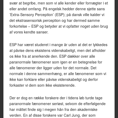
svær at begribe, men som vi alle kender eller fornægter i et
eller andet omfang. På engelsk hedder denne sjette sans
’Extra-Sensory Perception’ (ESP); på dansk ville kalder vi
det ekstrasensorisk perception og har dermed samme
forkortelse – ESP og betyder at vi opfatter noget uden brug
af vores kendte sanser.
ESP har været studeret i mange år uden at det er lykkedes
at påvise dens eksistens videnskabeligt, men det afholder
os ikke fra at anerkende den. ESP dækker over alle
paranormale fænomener som igen er en betegnelse for
alle fænomener der ligger uden for det normale. Det
normale i denne sammenhæng, er alle fænomener som vi
ikke kan forklare eller påvise videnskabeligt og derfor
forkaster vi dem som ikke eksisterende.
Der er dog en række forskere der i tidens løb turde tage
paranormale fænomener seriøst, selvom de efterfølgende
har måttet finde sig i megen hån fra den akademiske
verden. En af disse forskere var Carl Jung, der som