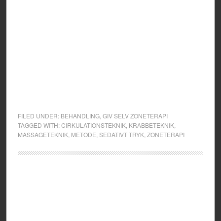
FILED UNDER:
BEHANDLING
,
GIV SELV ZONETERAPI
TAGGED WITH:
CIRKULATIONSTEKNIK
,
KRABBETEKNIK
,
MASSAGETEKNIK
,
METODE
,
SEDATIVT TRYK
,
ZONETERAPI