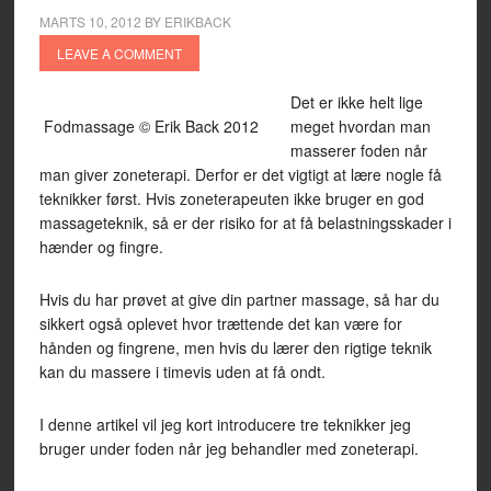
MARTS 10, 2012
BY
ERIKBACK
LEAVE A COMMENT
Det er ikke helt lige
Fodmassage © Erik Back 2012
meget hvordan man
masserer foden når
man giver zoneterapi. Derfor er det vigtigt at lære nogle få
teknikker først. Hvis zoneterapeuten ikke bruger en god
massageteknik, så er der risiko for at få belastningsskader i
hænder og fingre.
Hvis du har prøvet at give din partner massage, så har du
sikkert også oplevet hvor trættende det kan være for
hånden og fingrene, men hvis du lærer den rigtige teknik
kan du massere i timevis uden at få ondt.
I denne artikel vil jeg kort introducere tre teknikker jeg
bruger under foden når jeg behandler med zoneterapi.