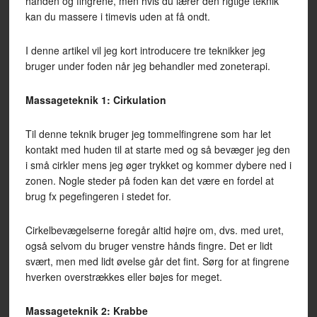
hånden og fingrene, men hvis du lærer den rigtige teknik
kan du massere i timevis uden at få ondt.
I denne artikel vil jeg kort introducere tre teknikker jeg
bruger under foden når jeg behandler med zoneterapi.
Massageteknik 1: Cirkulation
Til denne teknik bruger jeg tommelfingrene som har let
kontakt med huden til at starte med og så bevæger jeg den
i små cirkler mens jeg øger trykket og kommer dybere ned i
zonen. Nogle steder på foden kan det være en fordel at
brug fx pegefingeren i stedet for.
Cirkelbevægelserne foregår altid højre om, dvs. med uret,
også selvom du bruger venstre hånds fingre. Det er lidt
svært, men med lidt øvelse går det fint. Sørg for at fingrene
hverken overstrækkes eller bøjes for meget.
Massageteknik 2: Krabbe