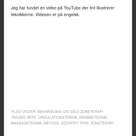
Jeg har fundet en video på YouTube der fint illustrerer
teknikkerne. Videoen er på engelsk.
FILED UNDER:
BEHANDLING
,
GIV SELV ZONETERAPI
TAGGED WITH:
CIRKULATIONSTEKNIK
,
KRABBETEKNIK
,
MASSAGETEKNIK
,
METODE
,
SEDATIVT TRYK
,
ZONETERAPI