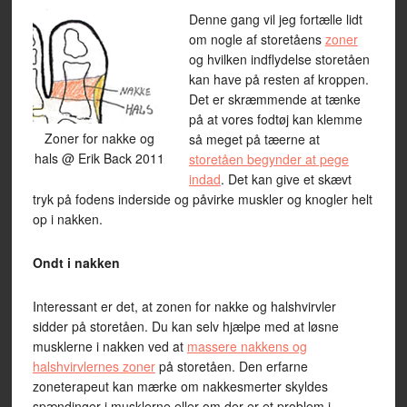
Denne gang vil jeg fortælle lidt
om nogle af storetåens
zoner
og hvilken indflydelse storetåen
kan have på resten af kroppen.
Det er skræmmende at tænke
på at vores fodtøj kan klemme
Zoner for nakke og
så meget på tæerne at
hals @ Erik Back 2011
storetåen begynder at pege
indad
. Det kan give et skævt
tryk på fodens inderside og påvirke muskler og knogler helt
op i nakken.
Ondt i nakken
Interessant er det, at zonen for nakke og halshvirvler
sidder på storetåen. Du kan selv hjælpe med at løsne
musklerne i nakken ved at
massere nakkens og
halshvirvlernes zoner
på storetåen. Den erfarne
zoneterapeut kan mærke om nakkesmerter skyldes
spændinger i musklerne eller om der er et problem i