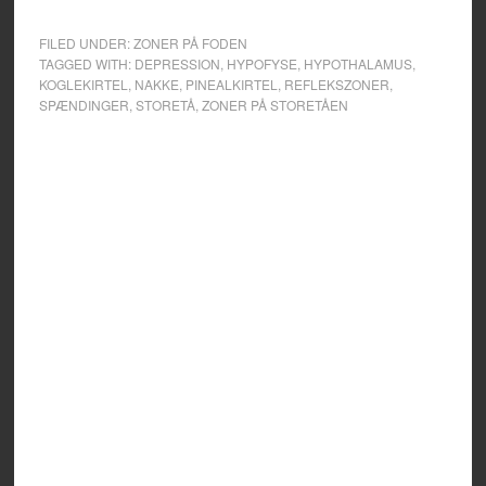
FILED UNDER:
ZONER PÅ FODEN
TAGGED WITH:
DEPRESSION
,
HYPOFYSE
,
HYPOTHALAMUS
,
KOGLEKIRTEL
,
NAKKE
,
PINEALKIRTEL
,
REFLEKSZONER
,
SPÆNDINGER
,
STORETÅ
,
ZONER PÅ STORETÅEN