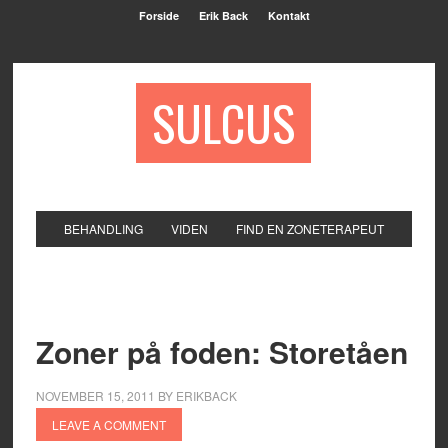
Forside
Erik Back
Kontakt
SULCUS
BEHANDLING
VIDEN
FIND EN ZONETERAPEUT
Zoner på foden: Storetåen
NOVEMBER 15, 2011
BY
ERIKBACK
LEAVE A COMMENT