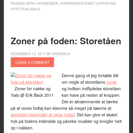
TAGGED WITH:
HORMONER
,
HORMONSYSTEMET
,
HYPOFYSE
,
HYPOTHALAMUS
Zoner på foden: Storetåen
NOVEMBER 15, 2011
BY
ERIKBACK
LEAVE A COMMENT
Denne gang vil jeg fortælle lidt
om nogle af storetåens
zoner
Zoner for nakke og
og hvilken indflydelse storetåen
hals @ Erik Back 2011
kan have på resten af kroppen.
Det er skræmmende at tænke
på at vores fodtøj kan klemme så meget på tæerne at
storetåen begynder at pege indad
. Det kan give et skævt
tryk på fodens inderside og påvirke muskler og knogler helt
op i nakken.