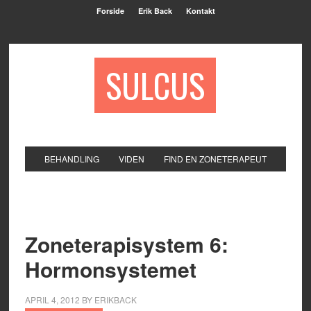
Forside
Erik Back
Kontakt
SULCUS
BEHANDLING
VIDEN
FIND EN ZONETERAPEUT
Zoneterapisystem 6:
Hormonsystemet
APRIL 4, 2012
BY
ERIKBACK