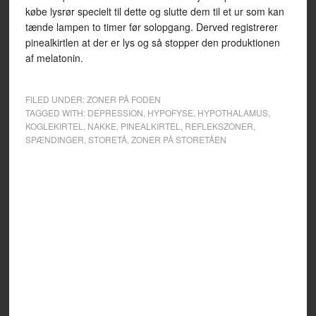
købe lysrør specielt til dette og slutte dem til et ur som kan
tænde lampen to timer før solopgang. Derved registrerer
pinealkirtlen at der er lys og så stopper den produktionen
af melatonin.
FILED UNDER:
ZONER PÅ FODEN
TAGGED WITH:
DEPRESSION
,
HYPOFYSE
,
HYPOTHALAMUS
,
KOGLEKIRTEL
,
NAKKE
,
PINEALKIRTEL
,
REFLEKSZONER
,
SPÆNDINGER
,
STORETÅ
,
ZONER PÅ STORETÅEN