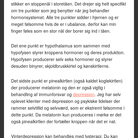
stikker en stoppenål i storetåen. Det drejer sig helt specifikt
om tre punkter som jeg benytter når jeg behandler
hormonsystemet. Alle tre punkter sidder i hjernen og er
meget følsomme hvis de er i ubalance, derfor kan min
finger føles som en stor nål der borer sig ind i tåen.
Det ene punkt er hypothalamus som sammen med
hypofysen styrer kroppens hormoner og deres produktion.
Hypofysen producerer selv seks hormoner og styrer
desuden binyrer, skjoldbruskkirtel og kønskirtlerne.
Det sidste punkt er pinealkirtlen (også kaldet koglekirtlen)
der producerer melatonin og den er også vigtig i
behandling af immunforsvar og
depression
. Jeg har selv
oplevet klienter med depression og psykiske lidelser der
rammer selvtillid og selvværd, som er ekstremt følsomme i
dette punkt. Da melatonin kun produceres i mørke er det
også pinealkirtlen der fortæller kroppen når det er nat.
Vinterdepression kan behandles med lysterapi. Du kan