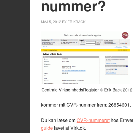
nummer?
MAJ 5, 2012
BY
ERIKBACK
Centrale VirksomhedsRegister © Erik Back 2012
kommer mit CVR-nummer frem: 26854601.
Du kan læse om
CVR-nummeret
hos Erhver
guide
lavet af Virk.dk.