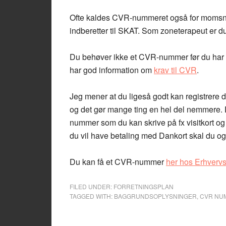
Ofte kaldes CVR-nummeret også for momsn
indberetter til SKAT. Som zoneterapeut er du
Du behøver ikke et CVR-nummer før du har 
har god information om
krav til CVR
.
Jeg mener at du ligeså godt kan registrere
og det gør mange ting en hel del nemmere. 
nummer som du kan skrive på fx visitkort og
du vil have betaling med Dankort skal du 
Du kan få et CVR-nummer
her hos Erhvervs
FILED UNDER:
FORRETNINGSPLAN
TAGGED WITH:
BAGGRUNDSOPLYSNINGER
,
CVR NU