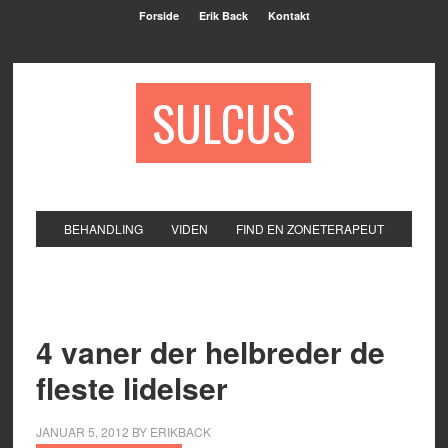
Forside
Erik Back
Kontakt
SULCUS
BEHANDLING
VIDEN
FIND EN ZONETERAPEUT
4 vaner der helbreder de
fleste lidelser
JANUAR 5, 2012
BY
ERIKBACK