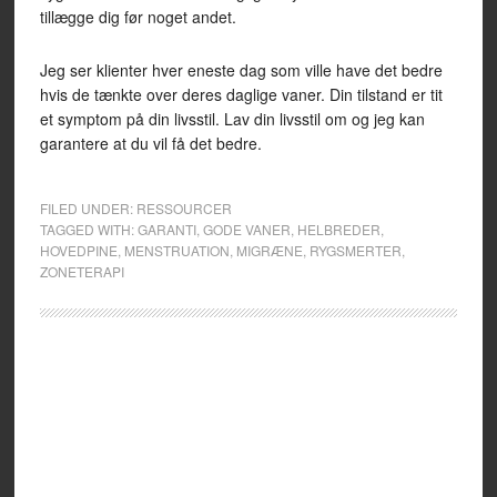
tillægge dig før noget andet.
Jeg ser klienter hver eneste dag som ville have det bedre
hvis de tænkte over deres daglige vaner. Din tilstand er tit
et symptom på din livsstil. Lav din livsstil om og jeg kan
garantere at du vil få det bedre.
FILED UNDER:
RESSOURCER
TAGGED WITH:
GARANTI
,
GODE VANER
,
HELBREDER
,
HOVEDPINE
,
MENSTRUATION
,
MIGRÆNE
,
RYGSMERTER
,
ZONETERAPI