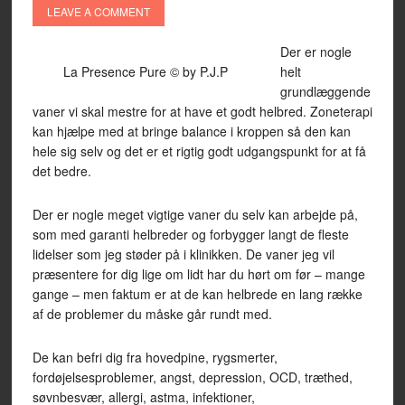
LEAVE A COMMENT
Der er nogle
La Presence Pure © by P.J.P
helt
grundlæggende
vaner vi skal mestre for at have et godt helbred. Zoneterapi
kan hjælpe med at bringe balance i kroppen så den kan
hele sig selv og det er et rigtig godt udgangspunkt for at få
det bedre.
Der er nogle meget vigtige vaner du selv kan arbejde på,
som med garanti helbreder og forbygger langt de fleste
lidelser som jeg støder på i klinikken. De vaner jeg vil
præsentere for dig lige om lidt har du hørt om før – mange
gange – men faktum er at de kan helbrede en lang række
af de problemer du måske går rundt med.
De kan befri dig fra hovedpine, rygsmerter,
fordøjelsesproblemer, angst, depression, OCD, træthed,
søvnbesvær, allergi, astma, infektioner,