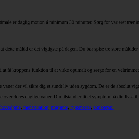
male er daglig motion á minimum 30 minutter. Sørg for varieret trænin
t dette måltid er det vigtigste på dagen. Du bør spise tre store måltide
 få kroppens funktion til at virke optimalt og sørge for en veltrimmet 
vaner der vil sikre dig et sundt liv uden sygdom. De er de absolut vigti
 over deres daglige vaner. Din tilstand er tit et symptom på din livsstil.
,
hovedpine
,
menstruation
,
migræne
,
rygsmerter
,
zoneterapi