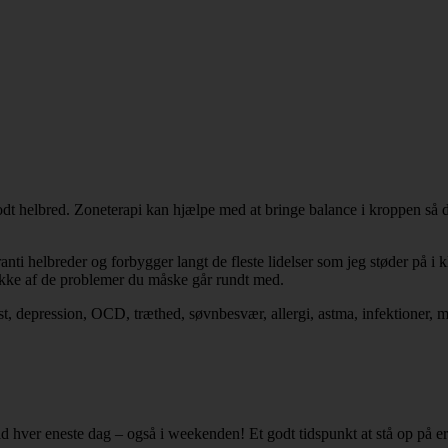
dt helbred. Zoneterapi kan hjælpe med at bringe balance i kroppen så den
i helbreder og forbygger langt de fleste lidelser som jeg støder på i kl
kke af de problemer du måske går rundt med.
st, depression, OCD, træthed, søvnbesvær, allergi, astma, infektioner,
tid hver eneste dag – også i weekenden! Et godt tidspunkt at stå op på er