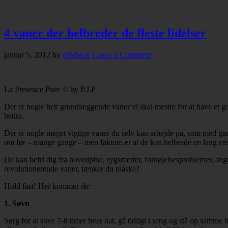
4 vaner der helbreder de fleste lidelser
januar 5, 2012
by
erikback
Leave a Comment
La Presence Pure © by P.J.P
Der er nogle helt grundlæggende vaner vi skal mestre for at have et go
bedre.
Der er nogle meget vigtige vaner du selv kan arbejde på, som med garant
om før – mange gange – men faktum er at de kan helbrede en lang ræ
De kan befri dig fra hovedpine, rygsmerter, fordøjelsesproblemer, ang
revolutionerende vaner, tænker du måske?
Hold fast! Her kommer de:
1. Søvn
Sørg for at sove 7-8 timer hver nat, gå tidligt i seng og stå op samme 