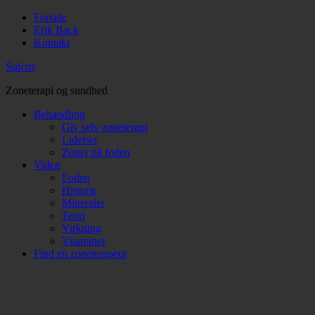
Forside
Erik Back
Kontakt
Sulcus
Zoneterapi og sundhed
Behandling
Giv selv zoneterapi
Lidelser
Zoner på foden
Viden
Foden
Historie
Mineraler
Teori
Virkning
Vitaminer
Find en zoneterapeut