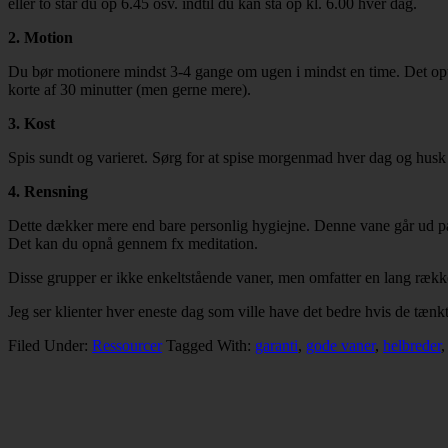
eller to står du op 6.45 osv. indtil du kan stå op kl. 6.00 hver dag.
2. Motion
Du bør motionere mindst 3-4 gange om ugen i mindst en time. Det opti
korte af 30 minutter (men gerne mere).
3. Kost
Spis sundt og varieret. Sørg for at spise morgenmad hver dag og husk a
4. Rensning
Dette dækker mere end bare personlig hygiejne. Denne vane går ud på at
Det kan du opnå gennem fx meditation.
Disse grupper er ikke enkeltstående vaner, men omfatter en lang række 
Jeg ser klienter hver eneste dag som ville have det bedre hvis de tænkte
Filed Under:
Ressourcer
Tagged With:
garanti
,
gode vaner
,
helbreder