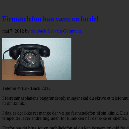
Firmatelefon kan være en fordel
maj 7, 2012
by
erikback
Leave a Comment
Telefon © Erik Back 2012
I forretningsplanens baggrundsoplysninger skal du skrive et telefonnu
til din klinik.
I dag er der ikke ret mange der vælge fastnettelefon til sin klinik. Dels
terapeuter laver andre ting uden for klinikken når der ikke er klienter.
Derfor har du brug for en mobiltelefon så du kan besvare opkald fra di