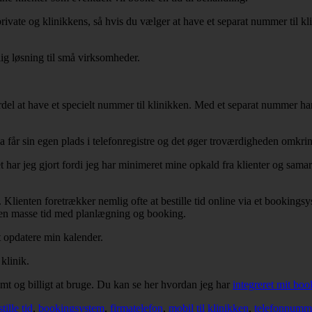
rivate og klinikkens, så hvis du vælger at have et separat nummer til kli
lig løsning til små virksomheder.
el at have et specielt nummer til klinikken. Med et separat nummer har 
får sin egen plads i telefonregistre og det øger troværdigheden omkrin
t har jeg gjort fordi jeg har minimeret mine opkald fra klienter og sam
. Klienten foretrækker nemlig ofte at bestille tid online via et bookin
r en masse tid med planlægning og booking.
t opdatere min kalender.
klinik.
emt og billigt at bruge. Du kan se her hvordan jeg har
integreret mit bo
tille tid
,
bookingsystem
,
firmatelefon
,
mobil til klinikken
,
telefonnumm