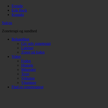
Forside
Erik Back
Kontakt
Sulcus
Zoneterapi og sundhed
Behandling
Giv selv zoneterapi
Lidelser
Zoner på foden
Viden
Foden
Historie
Mineraler
Teori
Virkning
Vitaminer
Find en zoneterapeut