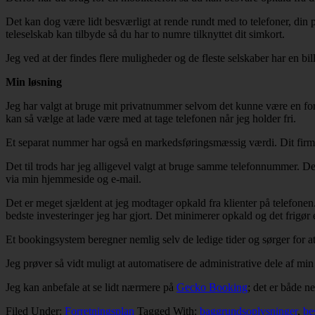
Det kan dog være lidt besværligt at rende rundt med to telefoner, din p
teleselskab kan tilbyde så du har to numre tilknyttet dit simkort.
Jeg ved at der findes flere muligheder og de fleste selskaber har en bil
Min løsning
Jeg har valgt at bruge mit privatnummer selvom det kunne være en ford
kan så vælge at lade være med at tage telefonen når jeg holder fri.
Et separat nummer har også en markedsføringsmæssig værdi. Dit firma 
Det til trods har jeg alligevel valgt at bruge samme telefonnummer. De
via min hjemmeside og e-mail.
Det er meget sjældent at jeg modtager opkald fra klienter på telefonen
bedste investeringer jeg har gjort. Det minimerer opkald og det frigø
Et bookingsystem beregner nemlig selv de ledige tider og sørger for a
Jeg prøver så vidt muligt at automatisere de administrative dele af min 
Jeg kan anbefale at se lidt nærmere på
Gecko Booking
; det er både n
Filed Under:
Forretningsplan
Tagged With:
baggrundsoplysninger
,
bes