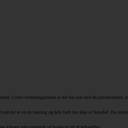
mmer. I selve forretningsplanen er det fint nok med dit privatnummer, me
 fordi det er en dyr løsning og dels fordi den ikke er fleksibel. Du sidde
ne klienter som eventuelt vil booke en tid til behandling.