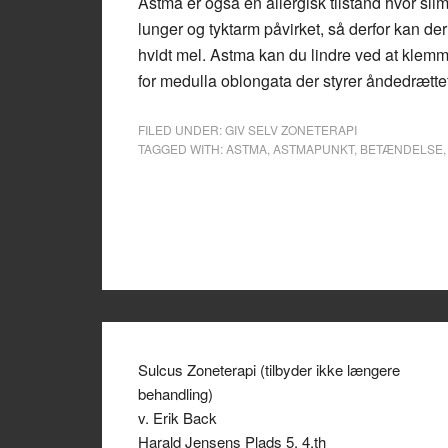
Astma er også en allergisk tilstand hvor sli
lunger og tyktarm påvirket, så derfor kan d
hvidt mel. Astma kan du lindre ved at klem
for medulla oblongata der styrer åndedrættet
FILED UNDER:
GIV SELV ZONETERAPI
TAGGED WITH:
ASTMA
,
ASTMAPUNKT
,
BETÆNDELSE
Sulcus Zoneterapi (tilbyder ikke længere
behandling)
v. Erik Back
Harald Jensens Plads 5, 4.th