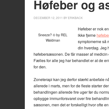
Høfeber og a
DECEMBER 12, 2011
BY
ERIKBACK
Høfeber er nok en 
Sneeze? © by REL
ikke fjerne
høfebe
Waldman
symptomerne så m
din hverdag. Jeg ha
høfebersæsonen. De får masser af medicin o
Fælles for alle jeg har behandlet er at de ente
for den.
Zoneterapi kan jeg derfor stærkt anbefale n
allerede i marts, men for de fleste starter de
behandlingen allerede fire uger før du norm
opbygge immunforsvaret over fire behandli
sæsonen, men det er forskelligt hvor ofte en