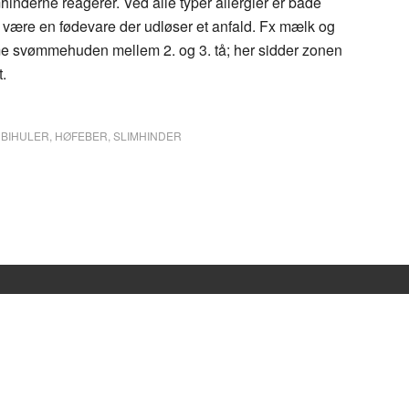
mhinderne reagerer. Ved alle typer allergier er både
er være en fødevare der udløser et anfald. Fx mælk og
me svømmehuden mellem 2. og 3. tå; her sidder zonen
.
,
BIHULER
,
HØFEBER
,
SLIMHINDER