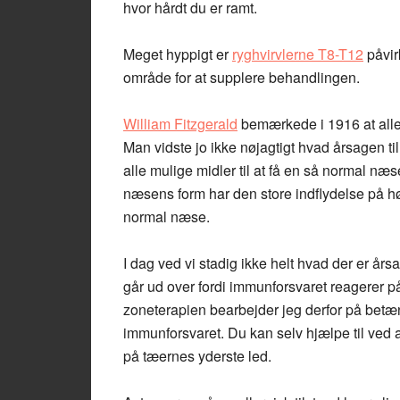
hvor hårdt du er ramt.
Meget hyppigt er
ryghvirvlerne T8-T12
påvir
område for at supplere behandlingen.
William Fitzgerald
bemærkede i 1916 at all
Man vidste jo ikke nøjagtigt hvad årsagen ti
alle mulige midler til at få en så normal næ
næsens form har den store indflydelse på hø
normal næse.
I dag ved vi stadig ikke helt hvad der er årsa
går ud over fordi immunforsvaret reagerer p
zoneterapien bearbejder jeg derfor på betæn
immunforsvaret. Du kan selv hjælpe til ved 
på tæernes yderste led.