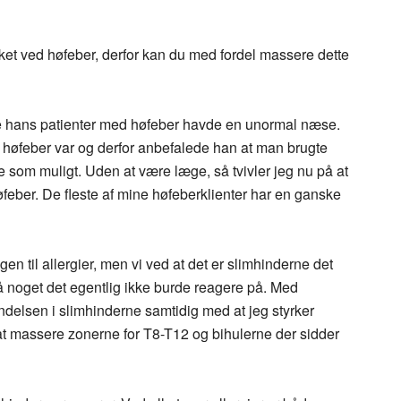
ket ved høfeber, derfor kan du med fordel massere dette
e hans patienter med høfeber havde en unormal næse.
l høfeber var og derfor anbefalede han at man brugte
se som muligt. Uden at være læge, så tvivler jeg nu på at
feber. De fleste af mine høfeberklienter har en ganske
gen til allergier, men vi ved at det er slimhinderne det
å noget det egentlig ikke burde reagere på. Med
delsen i slimhinderne samtidig med at jeg styrker
at massere zonerne for T8-T12 og bihulerne der sidder