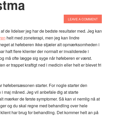
stma
LEAVE A COMMENT
af de lidelser jeg har de bedste resultater med. Jeg kan
ren
helt med zoneterapi, men jeg kan lindre
eget at høfeberen ikke stjæler alt opmærksomheden i
r haft flere klienter der normalt er invaliderede i
g må ofte lægge sig syge når høfeberen er værst.
n er trappet kraftigt ned i medicin eller helt er blevet fri
år høfebersæsonen starter. For nogle starter den
n i maj måned. Jeg vil anbefale dig at starte
alt mærker de første symptomer. Så kan vi nemlig nå at
nger og du skal regne med behandling over hele
 klient har brug for behandling. Det kommer helt an på