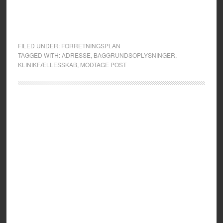
FILED UNDER:
FORRETNINGSPLAN
TAGGED WITH:
ADRESSE
,
BAGGRUNDSOPLYSNINGER
,
KLINIKFÆLLESSKAB
,
MODTAGE POST