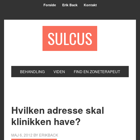
Forside
Erik Back
Kontakt
SULCUS
BEHANDLING
VIDEN
FIND EN ZONETERAPEUT
Hvilken adresse skal
klinikken have?
MAJ 6, 2012
BY
ERIKBACK