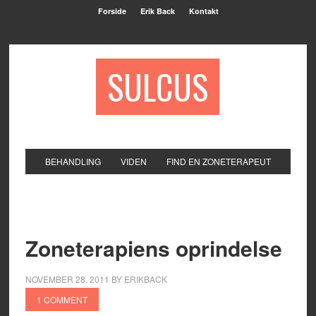
Forside
Erik Back
Kontakt
SULCUS
BEHANDLING
VIDEN
FIND EN ZONETERAPEUT
Zoneterapiens oprindelse
NOVEMBER 28, 2011
BY
ERIKBACK
1 COMMENT