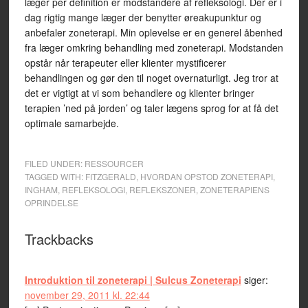
læger per definition er modstandere af refleksologi. Der er i
dag rigtig mange læger der benytter øreakupunktur og
anbefaler zoneterapi. Min oplevelse er en generel åbenhed
fra læger omkring behandling med zoneterapi. Modstanden
opstår når terapeuter eller klienter mystificerer
behandlingen og gør den til noget overnaturligt. Jeg tror at
det er vigtigt at vi som behandlere og klienter bringer
terapien ’ned på jorden’ og taler lægens sprog for at få det
optimale samarbejde.
FILED UNDER:
RESSOURCER
TAGGED WITH:
FITZGERALD
,
HVORDAN OPSTOD ZONETERAPI
,
INGHAM
,
REFLEKSOLOGI
,
REFLEKSZONER
,
ZONETERAPIENS
OPRINDELSE
Trackbacks
Introduktion til zoneterapi | Sulcus Zoneterapi
siger:
november 29, 2011 kl. 22:44