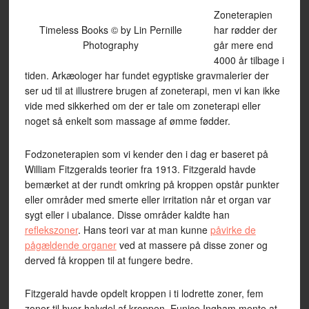
Zoneterapien
Timeless Books © by Lin Pernille
har rødder der
Photography
går mere end
4000 år tilbage i
tiden. Arkæologer har fundet egyptiske gravmalerier der
ser ud til at illustrere brugen af zoneterapi, men vi kan ikke
vide med sikkerhed om der er tale om zoneterapi eller
noget så enkelt som massage af ømme fødder.
Fodzoneterapien som vi kender den i dag er baseret på
William Fitzgeralds teorier fra 1913. Fitzgerald havde
bemærket at der rundt omkring på kroppen opstår punkter
eller områder med smerte eller irritation når et organ var
sygt eller i ubalance. Disse områder kaldte han
reflekszoner
. Hans teori var at man kunne
påvirke de
pågældende organer
ved at massere på disse zoner og
derved få kroppen til at fungere bedre.
Fitzgerald havde opdelt kroppen i ti lodrette zoner, fem
zoner til hver halvdel af kroppen. Eunice Ingham mente at