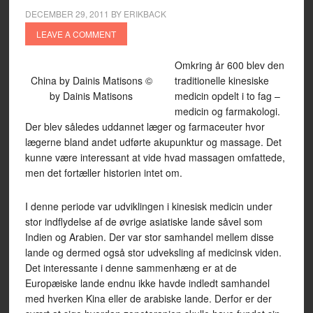
DECEMBER 29, 2011
BY
ERIKBACK
LEAVE A COMMENT
Omkring år 600 blev den
China by Dainis Matisons ©
traditionelle kinesiske
by Dainis Matisons
medicin opdelt i to fag –
medicin og farmakologi.
Der blev således uddannet læger og farmaceuter hvor
lægerne bland andet udførte akupunktur og massage. Det
kunne være interessant at vide hvad massagen omfattede,
men det fortæller historien intet om.
I denne periode var udviklingen i kinesisk medicin under
stor indflydelse af de øvrige asiatiske lande såvel som
Indien og Arabien. Der var stor samhandel mellem disse
lande og dermed også stor udveksling af medicinsk viden.
Det interessante i denne sammenhæng er at de
Europæiske lande endnu ikke havde indledt samhandel
med hverken Kina eller de arabiske lande. Derfor er der