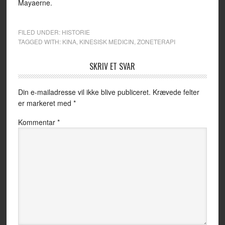
Mayaerne.
FILED UNDER:
HISTORIE
TAGGED WITH:
KINA
,
KINESISK MEDICIN
,
ZONETERAPI
SKRIV ET SVAR
Din e-mailadresse vil ikke blive publiceret.
Krævede felter
er markeret med
*
Kommentar
*