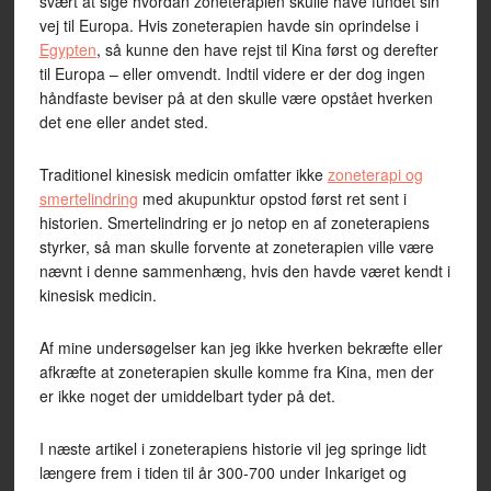
svært at sige hvordan zoneterapien skulle have fundet sin
vej til Europa. Hvis zoneterapien havde sin oprindelse i
Egypten
, så kunne den have rejst til Kina først og derefter
til Europa – eller omvendt. Indtil videre er der dog ingen
håndfaste beviser på at den skulle være opstået hverken
det ene eller andet sted.
Traditionel kinesisk medicin omfatter ikke
zoneterapi og
smertelindring
med akupunktur opstod først ret sent i
historien. Smertelindring er jo netop en af zoneterapiens
styrker, så man skulle forvente at zoneterapien ville være
nævnt i denne sammenhæng, hvis den havde været kendt i
kinesisk medicin.
Af mine undersøgelser kan jeg ikke hverken bekræfte eller
afkræfte at zoneterapien skulle komme fra Kina, men der
er ikke noget der umiddelbart tyder på det.
I næste artikel i zoneterapiens historie vil jeg springe lidt
længere frem i tiden til år 300-700 under Inkariget og