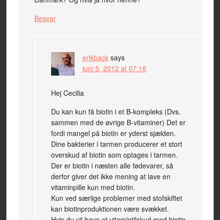
Besvar
erikback
says
juni 5, 2012 at 07:18
Hej Cecilia
Du kan kun få biotin i et B-kompleks (Dvs.
sammen med de øvrige B-vitaminer) Det er
fordi mangel på biotin er yderst sjælden.
Dine bakterier i tarmen producerer et stort
overskud af biotin som optages i tarmen.
Der er biotin i næsten alle fødevarer, så
derfor giver det ikke mening at lave en
vitaminpille kun med biotin.
Kun ved særlige problemer med stofskiftet
kan biotinproduktionen være svækket.
Hvis du vil have et vitamintilskud med biotin