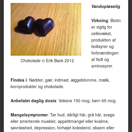
Vandopløselig
Virkning
: Biotin
er vigtig for
cellevækst,
produktion af
fedtsyrer og
forbrændingen
af fedt og
Chokolade © Erik Back 2012
aminosyrer.
Findes i
: Nødder, gær, indmad, æggeblomme, mælk,
kornprodukter og chokolade.
Anbefalet daglig dosis
: Voksne 150 mcg, børn 65 mcg.
Mangelsymptomer
: Tør hud, dårligt hår, grå hår, svage
eller smertende muskler, appetitmangel eller kvalme,
søvnløshed, depression, forhøjet kolesterol, eksem eller