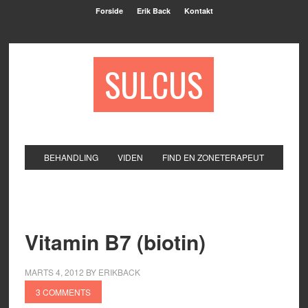
Forside
Erik Back
Kontakt
SULCUS
BEHANDLING
VIDEN
FIND EN ZONETERAPEUT
Vitamin B7 (biotin)
MARTS 4, 2012
BY
ERIKBACK
3 COMMENTS