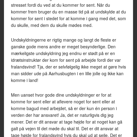
stresset fordi du ved at du kommer for sent. Når du
kommer frem bruger du en masse tid på at undskylde at du
kommer for sent i stedet for at komme i gang med det, som
du skulle, med dem du skulle mødes med.
Undskyldningerne er rigtig mange og langt de fleste er
ganske gode mens andre er meget besynderlige. Den
mærkeligste undskyldning jeg endnu er stødt på er en
idrætsinstruktør der kom for sent på arbejde fordi der var
fralandsvind! Tja, der er selvfølgelig ikke meget at gøre hvis
man sidder ude på Aarhusbugten i en lille jolle og ikke kan
komme i land!
Men uanset hvor gode dine undskyldninger er for at
komme for sent eller at aflevere noget for sent eller at
komme bagud med arbejdet, så er der kun én person i
verden der har ansvaret! Ja, det er naturligvis dig jeg
mener. Det er dit ansvar at tage højde for at noget kan gå
galt på vejen til det møde du skal til. Det er dit ansvar at
tage højde for fralandsvind hvis du skal ud at sejle. Det er