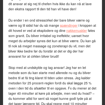
dit ansvar at sig nej til chefen hvis ikke du kan nå at lave
den ekstra rapport til den tid han vil have den!
Du ender i en ond stresscirkel der bare bliver værre og
værre og til sidst har du så mange
spændinger
i kroppen at
dit hoved er ved at eksplodere og dine
nakkemuskler
føles
som granit. Du bliver irritabel og ineffektiv; uanset hvor
meget du arbejder synes det kun at blive værre. Du kan gå
til nok så meget massage og zoneterapi du vil, men det
bliver ikke bedre før du forstår at det er dig der har
ansvaret for at cirklen bliver brudt!
Stop med at undskylde og tag ansvar! Jeg har en let
metode som du kan starte med allerede nu og du bliver
bedre til at få ting klaret til tiden uden stress. Jeg kalder
metoden for 25 procent-reglen fordi du skal lægge 25 %
oven i den tid du afsætter til en opgave. Fx du mener at det
tager 40 minutter at køre på arbejde, men ved du hvad? –
du kommer altid for sent så noget kunne godt tyde på at
det tager længere tid. Du skal regne med 10 minutter