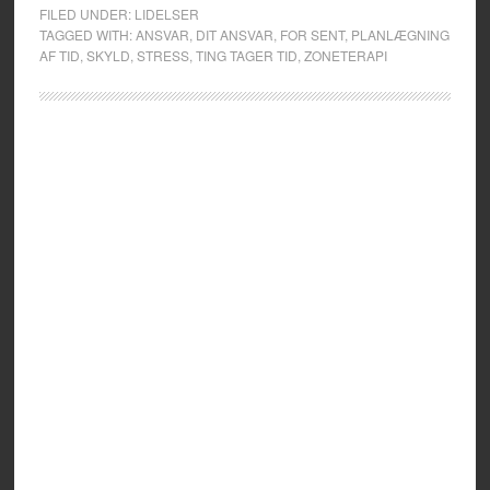
FILED UNDER:
LIDELSER
TAGGED WITH:
ANSVAR
,
DIT ANSVAR
,
FOR SENT
,
PLANLÆGNING
AF TID
,
SKYLD
,
STRESS
,
TING TAGER TID
,
ZONETERAPI