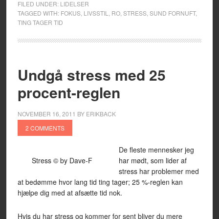
FILED UNDER:
LIDELSER
TAGGED WITH:
FOKUS
,
LIVSSTIL
,
RO
,
STRESS
,
SUND FORNUFT
,
TING TAGER TID
Undgå stress med 25
procent-reglen
NOVEMBER 16, 2011
BY
ERIKBACK
2 COMMENTS
De fleste mennesker jeg
Stress © by Dave-F
har mødt, som lider af
stress har problemer med
at bedømme hvor lang tid ting tager; 25 %-reglen kan
hjælpe dig med at afsætte tid nok.
Hvis du har stress og kommer for sent bliver du mere