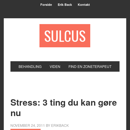
Forside
Erik Back
Kontakt
SULCUS
BEHANDLING
VIDEN
FIND EN ZONETERAPEUT
Stress: 3 ting du kan gøre
nu
NOVEMBER 24, 2011
BY
ERIKBACK