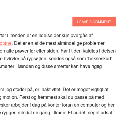
LEAVE A COMMENT
er i lænden er en lidelse der kun overgås af
dpine
. Det er en af de mest almindelige problemer
n alle prøver før eller siden. Før i tiden kaldtes lidelsen
le hvirvler på rygsøjlen; kendes også som ’hekseskud’.
erter i lænden og disse smerter kan have rigtig
 jeg støder på, er inaktivitet. Det er meget vigtigt at
motion. Først og fremmest skal du passe på med
sker arbejder i dag på kontor foran en computer og her
 ryggen mindst en gang i timen. Et andet meget udsat