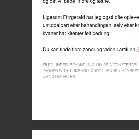
og det vil både lindre og løsne.
Ligesom Fitzgerald har jeg også ofte oplevet
umiddelbart efter behandlingen; selv efter k
kvarter har klienter følt bedring.
Du kan finde flere zoner og viden i artiklen
G
FILED UNDER:
BEHANDLING
,
GIV SELV ZONETERAPI
TAGGED WITH:
LUMBAGO
,
ONDT I LÆNDEN
,
STYRKET
LÆNDESMERTER