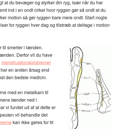
igt at du bevæger og styrker din ryg, især når du har
t ind i en ondt cirkel hvor ryggen gør så ondt at du
rker motion så gør ryggen bare mere ondt. Start nogle
lser for ryggen hver dag og tilstræb at deltage i motion
 til smerter i lænden.
i lænden. Derfor vil du have
,
menstruationsproblemer
 har en anden årsag end
test den bedste medicin.
erne med en metalkam til
mens tænder ned i
 vi fundet ud af at dette er
peuten vil behandle det
nerne
kan ikke gøres for tit