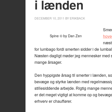
i lænden
DECEMBER 10, 2011
BY
ERIKBACK
Smert
Spine © by Dan Zen
hove
næste
for lumbago fordi smerten sidder i de lumba
Næsten dagligt møder jeg mennesker med sm
mange årsager.
Den hyppigste årsag til smerter i lænden, som
bevæge og styrke lænden med regelmæssig 
stillesiddende arbejde. Rigtig mange menne
er det meget vigtigt at komme op og bevæge
erhverv er chauffører.