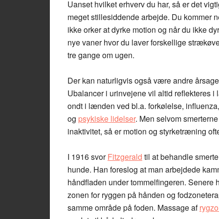
Uanset hvilket erhverv du har, så er det vigt
meget stillesiddende arbejde. Du kommer nem
ikke orker at dyrke motion og når du ikke dy
nye vaner hvor du laver forskellige strækøve
tre gange om ugen.
Der kan naturligvis også være andre årsager
Ubalancer i urinvejene vil altid reflekteres 
ondt i lænden ved bl.a. forkølelse, influenza
og
psykiske lidelser
. Men selvom smerterne
inaktivitet, så er motion og styrketræning of
I 1916 svor
Fitzgerald
til at behandle smert
hunde. Han foreslog at man arbejdede kam
håndfladen under tommelfingeren. Senere har
zonen for ryggen på hånden og fodzonetera
samme område på foden. Massage af
rygzo