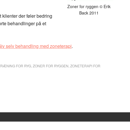
Zoner for ryggen © Erik
Back 2011
 klienter der føler bedring
orte behandlinger på et
iv selv behandling med zoneterapi
.
RÆNING FOR RYG
,
ZONER FOR RYGGEN
,
ZONETERAPI FOR