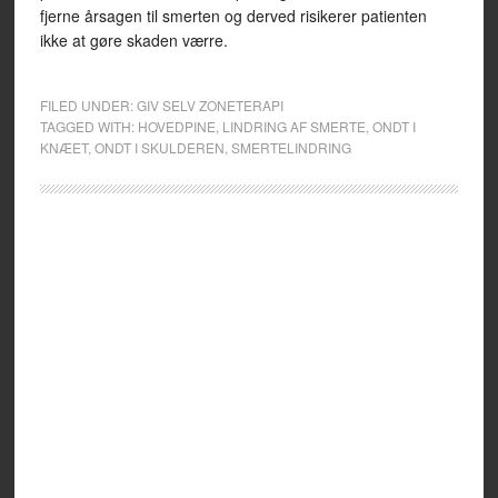
fjerne årsagen til smerten og derved risikerer patienten
ikke at gøre skaden værre.
FILED UNDER:
GIV SELV ZONETERAPI
TAGGED WITH:
HOVEDPINE
,
LINDRING AF SMERTE
,
ONDT I
KNÆET
,
ONDT I SKULDEREN
,
SMERTELINDRING