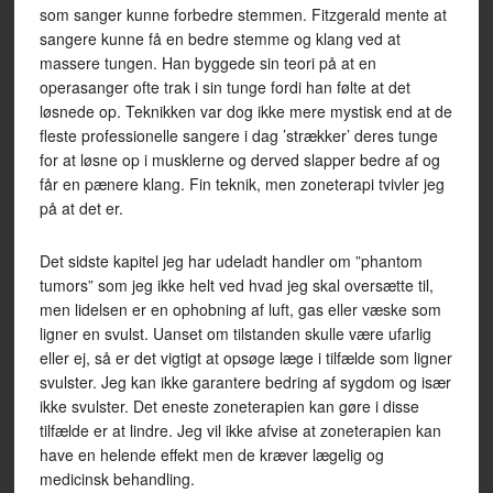
som sanger kunne forbedre stemmen. Fitzgerald mente at
sangere kunne få en bedre stemme og klang ved at
massere tungen. Han byggede sin teori på at en
operasanger ofte trak i sin tunge fordi han følte at det
løsnede op. Teknikken var dog ikke mere mystisk end at de
fleste professionelle sangere i dag ’strækker’ deres tunge
for at løsne op i musklerne og derved slapper bedre af og
får en pænere klang. Fin teknik, men zoneterapi tvivler jeg
på at det er.
Det sidste kapitel jeg har udeladt handler om ”phantom
tumors” som jeg ikke helt ved hvad jeg skal oversætte til,
men lidelsen er en ophobning af luft, gas eller væske som
ligner en svulst. Uanset om tilstanden skulle være ufarlig
eller ej, så er det vigtigt at opsøge læge i tilfælde som ligner
svulster. Jeg kan ikke garantere bedring af sygdom og især
ikke svulster. Det eneste zoneterapien kan gøre i disse
tilfælde er at lindre. Jeg vil ikke afvise at zoneterapien kan
have en helende effekt men de kræver lægelig og
medicinsk behandling.