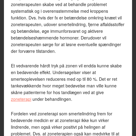
zoneterapeuten skabe ved at behandle problemet
systematisk og i overensstemmelse med kroppens
funktion. Dvs. hvis der fx er betændelse omkring knæet vil
zoneterapeuten, udover smertelindring, fjerne affaldsstoffer
og betændelse, øge immunforsvaret og aktivere
betændelseshæmmende hormoner. Derudover vil
zoneterapeuten sørge for at løsne eventuelle spændinger
der forværre tilstanden.
Et vedvarende hårdt tryk på zonen vil endda kunne skabe
en bedøvende effekt. Undersøgelser viser at
smerteoplevelsen reduceres med op til 80 %. Det er ret
tankevækkende hvor meget bedøvelse man ville kunne
skåne patienterne for hos tandlægen ved at give
zoneterapi
under behandlingen.
Fordelen ved zoneterapi som smertelindring frem for
bedøvende medicin er at zoneterapi ikke kun virker
lindrende, men også virker positivt på helingen af
problemet. Dvs. at zoneterapien også kan medvirke til at