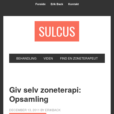
Forside
Erik Back
Kontakt
SULCUS
BEHANDLING
VIDEN
FIND EN ZONETERAPEUT
Giv selv zoneterapi:
Opsamling
DECEMBER 13, 2011
BY
ERIKBACK