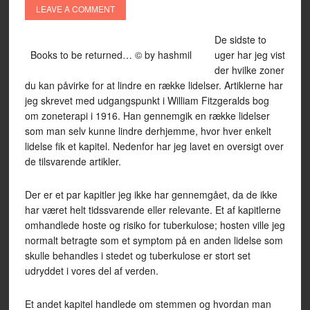
LEAVE A COMMENT
De sidste to
Books to be returned… © by hashmil
uger har jeg vist
der hvilke zoner
du kan påvirke for at lindre en række lidelser. Artiklerne har
jeg skrevet med udgangspunkt i William Fitzgeralds bog
om zoneterapi i 1916. Han gennemgik en række lidelser
som man selv kunne lindre derhjemme, hvor hver enkelt
lidelse fik et kapitel. Nedenfor har jeg lavet en oversigt over
de tilsvarende artikler.
Der er et par kapitler jeg ikke har gennemgået, da de ikke
har været helt tidssvarende eller relevante. Et af kapitlerne
omhandlede hoste og risiko for tuberkulose; hosten ville jeg
normalt betragte som et symptom på en anden lidelse som
skulle behandles i stedet og tuberkulose er stort set
udryddet i vores del af verden.
Et andet kapitel handlede om stemmen og hvordan man