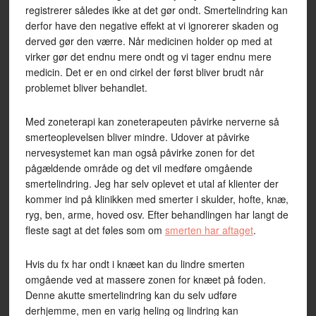
registrerer således ikke at det gør ondt. Smertelindring kan
derfor have den negative effekt at vi ignorerer skaden og
derved gør den værre. Når medicinen holder op med at
virker gør det endnu mere ondt og vi tager endnu mere
medicin. Det er en ond cirkel der først bliver brudt når
problemet bliver behandlet.
Med zoneterapi kan zoneterapeuten påvirke nerverne så
smerteoplevelsen bliver mindre. Udover at påvirke
nervesystemet kan man også påvirke zonen for det
pågældende område og det vil medføre omgående
smertelindring. Jeg har selv oplevet et utal af klienter der
kommer ind på klinikken med smerter i skulder, hofte, knæ,
ryg, ben, arme, hoved osv. Efter behandlingen har langt de
fleste sagt at det føles som om
smerten har aftaget
.
Hvis du fx har ondt i knæet kan du lindre smerten
omgående ved at massere zonen for knæet på foden.
Denne akutte smertelindring kan du selv udføre
derhjemme, men en varig heling og lindring kan