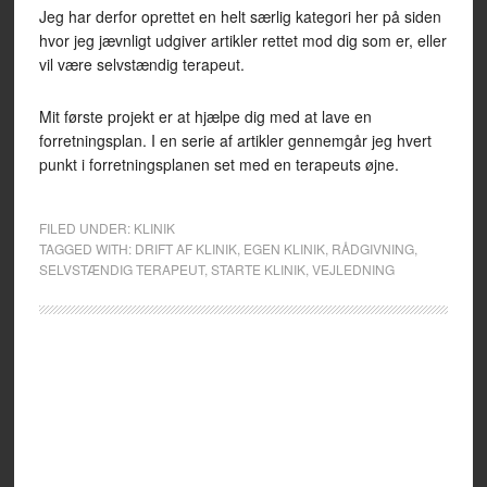
Jeg har derfor oprettet en helt særlig kategori her på siden
hvor jeg jævnligt udgiver artikler rettet mod dig som er, eller
vil være selvstændig terapeut.
Mit første projekt er at hjælpe dig med at lave en
forretningsplan. I en serie af artikler gennemgår jeg hvert
punkt i forretningsplanen set med en terapeuts øjne.
FILED UNDER:
KLINIK
TAGGED WITH:
DRIFT AF KLINIK
,
EGEN KLINIK
,
RÅDGIVNING
,
SELVSTÆNDIG TERAPEUT
,
STARTE KLINIK
,
VEJLEDNING