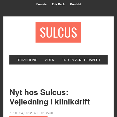
Forside
Erik Back
Kontakt
SULCUS
BEHANDLING
VIDEN
FIND EN ZONETERAPEUT
Nyt hos Sulcus:
Vejledning i klinikdrift
APRIL 24, 2012
BY
ERIKBACK