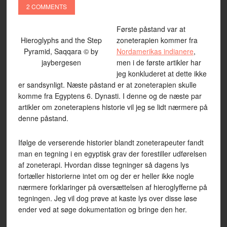
2 COMMENTS
Første påstand var at
Hieroglyphs and the Step
zoneterapien kommer fra
Pyramid, Saqqara © by
Nordamerikas indianere
,
jaybergesen
men i de første artikler har
jeg konkluderet at dette ikke
er sandsynligt. Næste påstand er at zoneterapien skulle
komme fra Egyptens 6. Dynasti. I denne og de næste par
artikler om zoneterapiens historie vil jeg se lidt nærmere på
denne påstand.
Ifølge de verserende historier blandt zoneterapeuter fandt
man en tegning i en egyptisk grav der forestiller udførelsen
af zoneterapi. Hvordan disse tegninger så dagens lys
fortæller historierne intet om og der er heller ikke nogle
nærmere forklaringer på oversættelsen af hieroglyfferne på
tegningen. Jeg vil dog prøve at kaste lys over disse løse
ender ved at søge dokumentation og bringe den her.