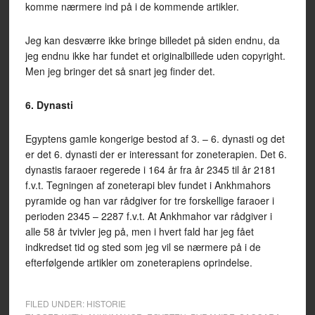
komme nærmere ind på i de kommende artikler.
Jeg kan desværre ikke bringe billedet på siden endnu, da
jeg endnu ikke har fundet et originalbillede uden copyright.
Men jeg bringer det så snart jeg finder det.
6. Dynasti
Egyptens gamle kongerige bestod af 3. – 6. dynasti og det
er det 6. dynasti der er interessant for zoneterapien. Det 6.
dynastis faraoer regerede i 164 år fra år 2345 til år 2181
f.v.t. Tegningen af zoneterapi blev fundet i Ankhmahors
pyramide og han var rådgiver for tre forskellige faraoer i
perioden 2345 – 2287 f.v.t. At Ankhmahor var rådgiver i
alle 58 år tvivler jeg på, men i hvert fald har jeg fået
indkredset tid og sted som jeg vil se nærmere på i de
efterfølgende artikler om zoneterapiens oprindelse.
FILED UNDER:
HISTORIE