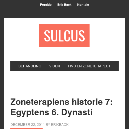
Forside
Erik Back
Kontakt
SULCUS
BEHANDLING
VIDEN
FIND EN ZONETERAPEUT
Zoneterapiens historie 7:
Egyptens 6. Dynasti
DECEMBER 22, 2011
BY
ERIKBACK