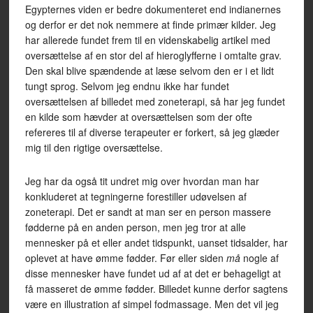
Egypternes viden er bedre dokumenteret end indianernes
og derfor er det nok nemmere at finde primær kilder. Jeg
har allerede fundet frem til en videnskabelig artikel med
oversættelse af en stor del af hieroglyfferne i omtalte grav.
Den skal blive spændende at læse selvom den er i et lidt
tungt sprog. Selvom jeg endnu ikke har fundet
oversættelsen af billedet med zoneterapi, så har jeg fundet
en kilde som hævder at oversættelsen som der ofte
refereres til af diverse terapeuter er forkert, så jeg glæder
mig til den rigtige oversættelse.
Jeg har da også tit undret mig over hvordan man har
konkluderet at tegningerne forestiller udøvelsen af
zoneterapi. Det er sandt at man ser en person massere
fødderne på en anden person, men jeg tror at alle
mennesker på et eller andet tidspunkt, uanset tidsalder, har
oplevet at have ømme fødder. Før eller siden
må
nogle af
disse mennesker have fundet ud af at det er behageligt at
få masseret de ømme fødder. Billedet kunne derfor sagtens
være en illustration af simpel fodmassage. Men det vil jeg