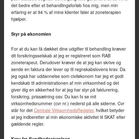
det bedre efter et behandlingsforløb hos mig, men min
erfaring er at 94 % af mine klienter føler at zoneterapien
hjælper.
Styr på økonomien
For at du kan få dækket dine udgifter til behandling kræver
dit forsikringsselskab at jeg er registreret som RAB
zoneterapeut. Derudover kræver de at jeg kan skrive og
sende en faktura der lever op til regnskabslovens krav. Da
jeg også har uddannelse som civiløkonom har jeg et godt
kendskab til administrationen af min virksomhed og det
giver dig en sikkerhed for at jeg har styr på fakturering,
forsikring, prissætning osv. Du kan fx se mit
virksomhedsnummer (cvr nr.) nederst på alle siderne. Cvr
står for det
Centrale VirksomhedsRegister
, hvilket betyder
at jeg indberetter al min økonomiske aktivitet til SKAT efter
gældende regler.
Krav fra Sundhedsstyrelsen