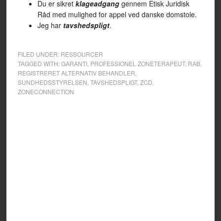
Du er sikret
klageadgang
gennem Etisk Juridisk
Råd med mulighed for appel ved danske domstole.
Jeg har
tavshedspligt
.
FILED UNDER:
RESSOURCER
TAGGED WITH:
GARANTI
,
PROFESSIONEL ZONETERAPEUT
,
RAB
,
REGISTRERET ALTERNATIV BEHANDLER
,
SUNDHEDSSTYRELSEN
,
TAVSHEDSPLIGT
,
ZCD
,
ZONECONNECTION