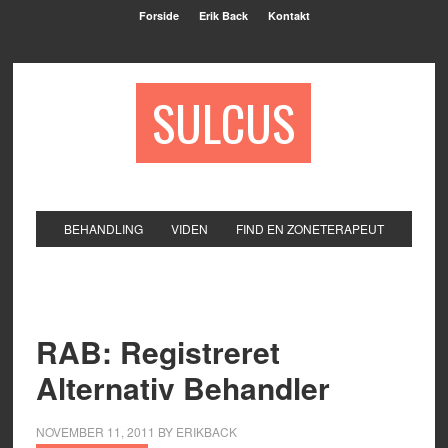
Forside
Erik Back
Kontakt
SULCUS
BEHANDLING
VIDEN
FIND EN ZONETERAPEUT
RAB: Registreret
Alternativ Behandler
NOVEMBER 11, 2011
BY
ERIKBACK