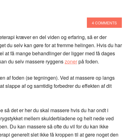
4 COMMENTS
erapi kræver en del viden og erfaring, så er der
get du selv kan gøre for at fremme helingen. Hvis du har
l at få mange behandlinger der ligger med få dages
, kan du selv massere ryggens
zoner
på foden.
n af foden (se tegningen). Ved at massere op langs
t slappe af og samtidig forbedrer du effekten af dit
e så det er her du skal massere hvis du har ondt i
 rygstykket mellem skulderbladene og helt nede ved
en. Du kan massere så ofte du vil for du kan ikke
api generelt slet ikke få kroppen til at gøre noget den