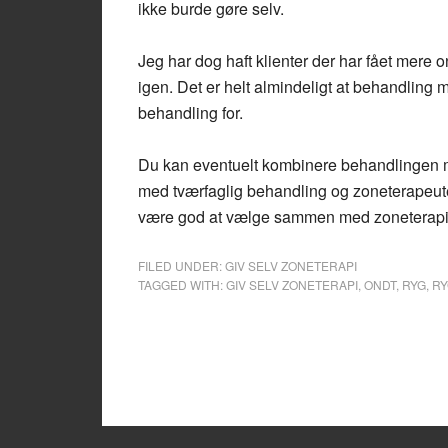
ikke burde gøre selv.
Jeg har dog haft klienter der har fået mere o
igen. Det er helt almindeligt at behandling 
behandling for.
Du kan eventuelt kombinere behandlingen med
med tværfaglig behandling og zoneterapeut
være god at vælge sammen med zoneterapi
FILED UNDER:
GIV SELV ZONETERAPI
TAGGED WITH:
GIV SELV ZONETERAPI
,
ONDT
,
RYG
,
R