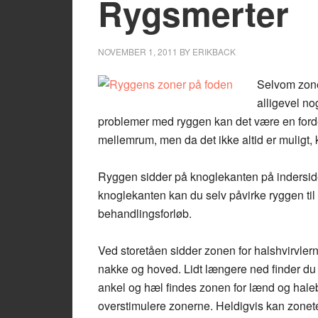
Rygsmerter
NOVEMBER 1, 2011
BY
ERIKBACK
Selvom zonet
alligevel no
problemer med ryggen kan det være en forde
mellemrum, men da det ikke altid er muligt
Ryggen sidder på knoglekanten på inderside
knoglekanten kan du selv påvirke ryggen til a
behandlingsforløb.
Ved storetåen sidder zonen for halshvirvlern
nakke og hoved. Lidt længere ned finder du
ankel og hæl findes zonen for lænd og haleb
overstimulere zonerne. Heldigvis kan zoneter