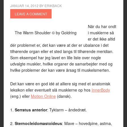
JANUAR 14, 2012
BY
ERIKBACK
LEAVE A COMMENT
Når du har ondt
The Warm Shoulder © by Goldring
i musklerne så
er det ikke altid
dér problemet er, det kan være at der er ubalance i det
tilhørende organ eller et sted langs til tilhørende meridian.
Som eksempel har jeg lavet en lille liste over nogle
udvalgte muskler, hvilke organer de samarbejder med og
hvilke problemer der kan være årsag til muskelsmerten.
Det kan være en god idé at alliere sig med et anatomisk
leksikon eller eventuelt slå musklerne op hos
InnerBody
(eng.) eller
Motion Online
(dansk).
1.
Serratus anterior
: Tyktarm – åndedræt.
2.
Sternocleidomastoideus
: Mave – hovedpine, astma,