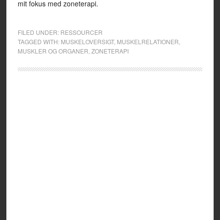
mit fokus med zoneterapi.
FILED UNDER:
RESSOURCER
TAGGED WITH:
MUSKELOVERSIGT
,
MUSKELRELATIONER
,
MUSKLER OG ORGANER
,
ZONETERAPI