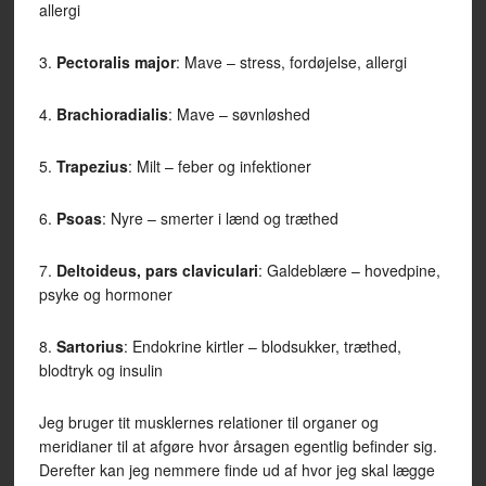
allergi
3.
Pectoralis major
: Mave – stress, fordøjelse, allergi
4.
Brachioradialis
: Mave – søvnløshed
5.
Trapezius
: Milt – feber og infektioner
6.
Psoas
: Nyre – smerter i lænd og træthed
7.
Deltoideus, pars claviculari
: Galdeblære – hovedpine,
psyke og hormoner
8.
Sartorius
: Endokrine kirtler – blodsukker, træthed,
blodtryk og insulin
Jeg bruger tit musklernes relationer til organer og
meridianer til at afgøre hvor årsagen egentlig befinder sig.
Derefter kan jeg nemmere finde ud af hvor jeg skal lægge