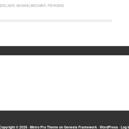
LIDELSER
,
MUSKELBESVÆR
,
PSYKISKE
Copyright © 2026 ·
Metro Pro Theme
on
Genesis Framework
·
WordPress
·
Log i