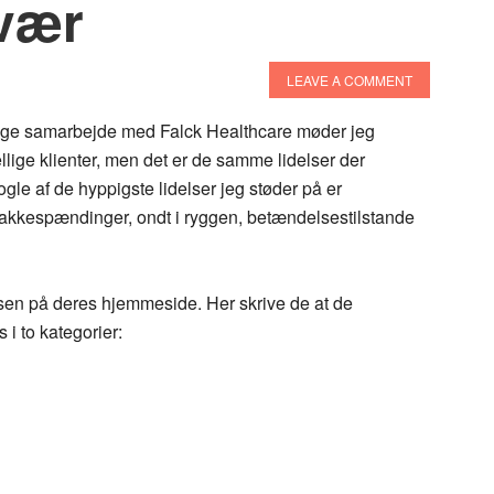
avær
LEAVE A COMMENT
glige samarbejde med Falck Healthcare møder jeg
lige klienter, men det er de samme lidelser der
gle af de hyppigste lidelser jeg støder på er
akkespændinger, ondt i ryggen, betændelsestilstande
sen på deres hjemmeside. Her skrive de at de
 i to kategorier: