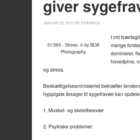
giver sygefr
JANUAR 22, 2012
BY
ERIKBACK
I mit tværfa
31/365 - Stress. © by BLW
mange forskel
Photography
dominerer. No
hovedpine, n
og stress.
Beskæftigelsesministeriet bekræfter tenden
hyppigste årsager til sygefravær kan opdeles
1. Muskel- og skeletbesvær
2. Psykiske problemer