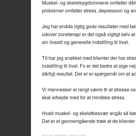
Muskel- og skeletsygdommene omfatter dårlig
problemer omfatter stress, depression og an
Jeg har endda rigtig gode resultater med be
udover zoneterapi er det også vigtigt selv at
sin livsstil og generelle indstilling til livet.
Tit har jeg snakket med klienter der har str
indstilling til livet. Fx er det bedre at sige 
dårligt resultat. Det er er spørgsmål om at ac
Vi mennesker er langt værre til at stresse os
skal arbejde med for at mindske stress.
Hvad muskel- og skeletbesvær angår så bør 
Det er et gennemgående træk at de klienter d
FILED UNDER:
LIDELSER