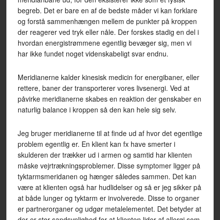
begreb. Det er bare en af de bedste måder vi kan forklare
og forstå sammenhængen mellem de punkter på kroppen
der reagerer ved tryk eller nåle. Der forskes stadig en del i
hvordan energistrømmene egentlig bevæger sig, men vi
har ikke fundet noget videnskabeligt svar endnu.
Meridianerne kalder kinesisk medicin for energibaner, eller
rettere, baner der transporterer vores livsenergi. Ved at
påvirke meridianerne skabes en reaktion der genskaber en
naturlig balance i kroppen så den kan hele sig selv.
Jeg bruger meridianerne til at finde ud af hvor det egentlige
problem egentlig er. En klient kan fx have smerter i
skulderen der trækker ud i armen og samtid har klienten
måske vejrtrækningsproblemer. Disse symptomer ligger på
tyktarmsmeridanen og hænger således sammen. Det kan
være at klienten også har hudlidelser og så er jeg sikker på
at både lunger og tyktarm er involverede. Disse to organer
er partnerorganer og udgør metalelementet. Det betyder at
der er stor sandsynlighed for at klienten lider af allergi som