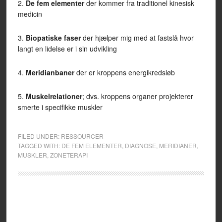
2.
De fem elementer
der kommer fra traditionel kinesisk
medicin
3.
Biopatiske faser
der hjælper mig med at fastslå hvor
langt en lidelse er i sin udvikling
4.
Meridianbaner
der er kroppens energikredsløb
5.
Muskelrelationer
; dvs. kroppens organer projekterer
smerte i specifikke muskler
FILED UNDER:
RESSOURCER
TAGGED WITH:
DE FEM ELEMENTER
,
DIAGNOSE
,
MERIDIANER
,
MUSKLER
,
ZONETERAPI