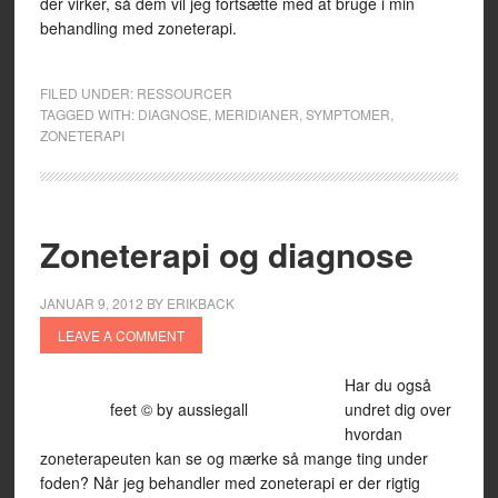
der virker, så dem vil jeg fortsætte med at bruge i min
behandling med zoneterapi.
FILED UNDER:
RESSOURCER
TAGGED WITH:
DIAGNOSE
,
MERIDIANER
,
SYMPTOMER
,
ZONETERAPI
Zoneterapi og diagnose
JANUAR 9, 2012
BY
ERIKBACK
LEAVE A COMMENT
Har du også
feet © by aussiegall
undret dig over
hvordan
zoneterapeuten kan se og mærke så mange ting under
foden? Når jeg behandler med zoneterapi er der rigtig