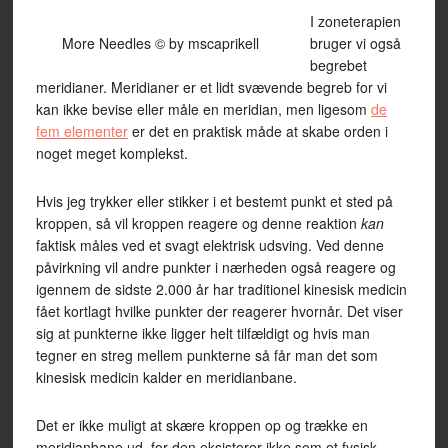
I zoneterapien
More Needles © by mscaprikell
bruger vi også
begrebet
meridianer. Meridianer er et lidt svævende begreb for vi
kan ikke bevise eller måle en meridian, men ligesom
de
fem elementer
er det en praktisk måde at skabe orden i
noget meget komplekst.
Hvis jeg trykker eller stikker i et bestemt punkt et sted på
kroppen, så vil kroppen reagere og denne reaktion
kan
faktisk måles ved et svagt elektrisk udsving. Ved denne
påvirkning vil andre punkter i nærheden også reagere og
igennem de sidste 2.000 år har traditionel kinesisk medicin
fået kortlagt hvilke punkter der reagerer hvornår. Det viser
sig at punkterne ikke ligger helt tilfældigt og hvis man
tegner en streg mellem punkterne så får man det som
kinesisk medicin kalder en meridianbane.
Det er ikke muligt at skære kroppen op og trække en
meridianbane ud, for den eksisterer ikke som et fysisk