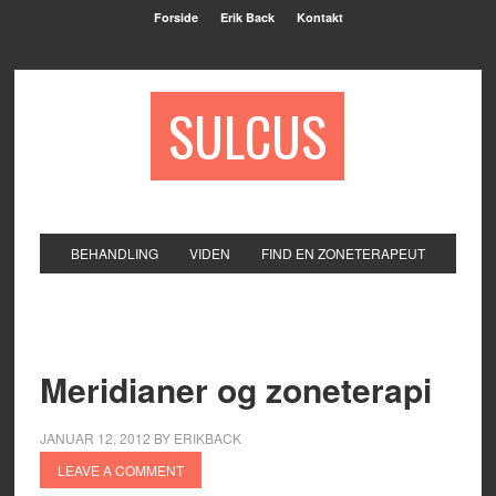
Forside
Erik Back
Kontakt
SULCUS
BEHANDLING
VIDEN
FIND EN ZONETERAPEUT
Meridianer og zoneterapi
JANUAR 12, 2012
BY
ERIKBACK
LEAVE A COMMENT