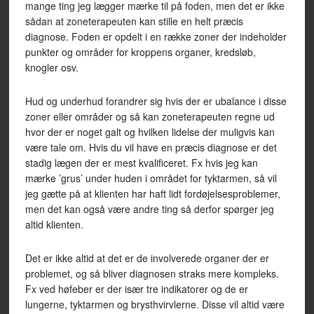
mange ting jeg lægger mærke til på foden, men det er ikke
sådan at zoneterapeuten kan stille en helt præcis
diagnose. Foden er opdelt i en række zoner der indeholder
punkter og områder for kroppens organer, kredsløb,
knogler osv.
Hud og underhud forandrer sig hvis der er ubalance i disse
zoner eller områder og så kan zoneterapeuten regne ud
hvor der er noget galt og hvilken lidelse der muligvis kan
være tale om. Hvis du vil have en præcis diagnose er det
stadig lægen der er mest kvalificeret. Fx hvis jeg kan
mærke ’grus’ under huden i området for tyktarmen, så vil
jeg gætte på at klienten har haft lidt fordøjelsesproblemer,
men det kan også være andre ting så derfor spørger jeg
altid klienten.
Det er ikke altid at det er de involverede organer der er
problemet, og så bliver diagnosen straks mere kompleks.
Fx ved høfeber er der især tre indikatorer og de er
lungerne, tyktarmen og brysthvirvlerne. Disse vil altid være