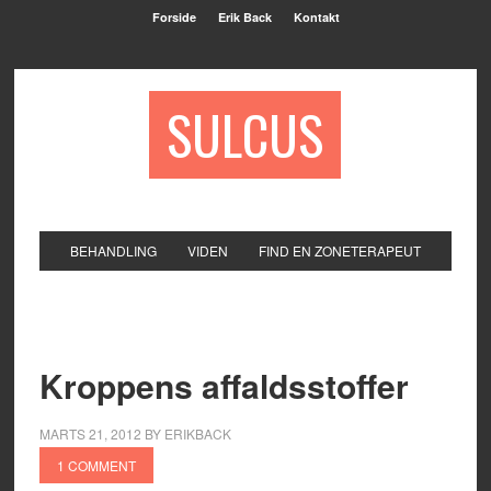
Forside
Erik Back
Kontakt
SULCUS
BEHANDLING
VIDEN
FIND EN ZONETERAPEUT
Kroppens affaldsstoffer
MARTS 21, 2012
BY
ERIKBACK
1 COMMENT