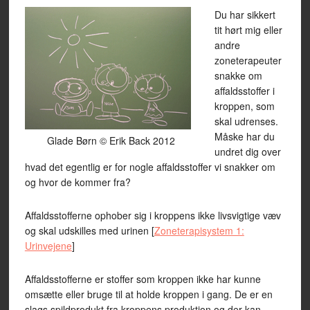
Du har sikkert
tit hørt mig eller
andre
zoneterapeuter
snakke om
affaldsstoffer i
kroppen, som
skal udrenses.
Måske har du
Glade Børn © Erik Back 2012
undret dig over
hvad det egentlig er for nogle affaldsstoffer vi snakker om
og hvor de kommer fra?
Affaldsstofferne ophober sig i kroppens ikke livsvigtige væv
og skal udskilles med urinen [
Zoneterapisystem 1:
Urinvejene
]
Affaldsstofferne er stoffer som kroppen ikke har kunne
omsætte eller bruge til at holde kroppen i gang. De er en
slags spildprodukt fra kroppens produktion og der kan