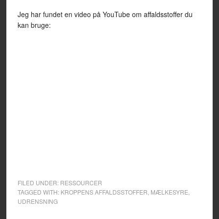
Jeg har fundet en video på YouTube om affaldsstoffer du
kan bruge:
FILED UNDER:
RESSOURCER
TAGGED WITH:
KROPPENS AFFALDSSTOFFER
,
MÆLKESYRE
,
UDRENSNING