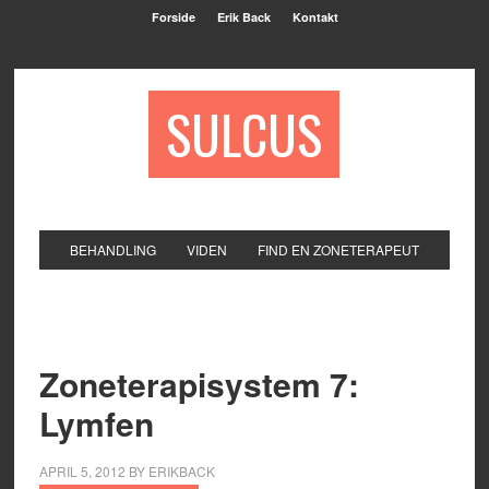
Forside
Erik Back
Kontakt
SULCUS
BEHANDLING
VIDEN
FIND EN ZONETERAPEUT
Zoneterapisystem 7:
Lymfen
APRIL 5, 2012
BY
ERIKBACK