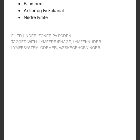
Blindtarm
Axiller og lyskekanal
Nedre lymfe
FILED UNDER:
ZONER PÅ FODEN
TAGGED WITH:
LYMFEDRÆNAGE
,
LYMFEKNUDER
,
LYMFESYSTEM
,
ØDEMER
,
VÆSKEOPHOBNINGER