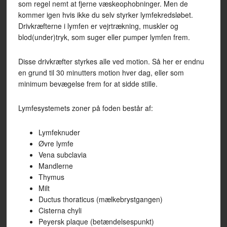
som regel nemt at fjerne væskeophobninger. Men de
kommer igen hvis ikke du selv styrker lymfekredsløbet.
Drivkræfterne i lymfen er vejrtrækning, muskler og
blod(under)tryk, som suger eller pumper lymfen frem.
Disse drivkræfter styrkes alle ved motion. Så her er endnu
en grund til 30 minutters motion hver dag, eller som
minimum bevægelse frem for at sidde stille.
Lymfesystemets zoner på foden består af:
Lymfeknuder
Øvre lymfe
Vena subclavia
Mandlerne
Thymus
Milt
Ductus thoraticus (mælkebrystgangen)
Cisterna chyli
Peyersk plaque (betændelsespunkt)