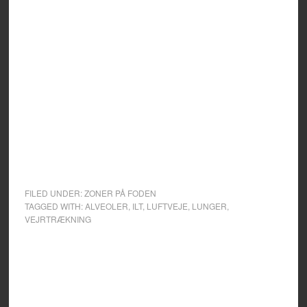
FILED UNDER:
ZONER PÅ FODEN
TAGGED WITH:
ALVEOLER
,
ILT
,
LUFTVEJE
,
LUNGER
,
VEJRTRÆKNING