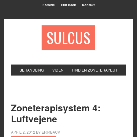
Forside
Erik Back
Kontakt
SULCUS
BEHANDLING
VIDEN
FIND EN ZONETERAPEUT
Zoneterapisystem 4:
Luftvejene
APRIL 2, 2012
BY
ERIKBACK