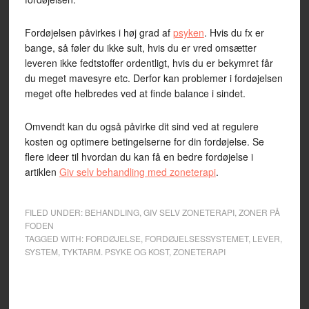
Fordøjelsen påvirkes i høj grad af
psyken
. Hvis du fx er
bange, så føler du ikke sult, hvis du er vred omsætter
leveren ikke fedtstoffer ordentligt, hvis du er bekymret får
du meget mavesyre etc. Derfor kan problemer i fordøjelsen
meget ofte helbredes ved at finde balance i sindet.
Omvendt kan du også påvirke dit sind ved at regulere
kosten og optimere betingelserne for din fordøjelse. Se
flere ideer til hvordan du kan få en bedre fordøjelse i
artiklen
Giv selv behandling med zoneterapi
.
FILED UNDER:
BEHANDLING
,
GIV SELV ZONETERAPI
,
ZONER PÅ
FODEN
TAGGED WITH:
FORDØJELSE
,
FORDØJELSESSYSTEMET
,
LEVER
,
SYSTEM
,
TYKTARM. PSYKE OG KOST
,
ZONETERAPI