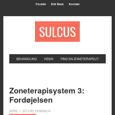
Forside
Erik Back
Kontakt
SULCUS
BEHANDLING
VIDEN
FIND EN ZONETERAPEUT
Zoneterapisystem 3:
Fordøjelsen
APRIL 1, 2012
BY
ERIKBACK