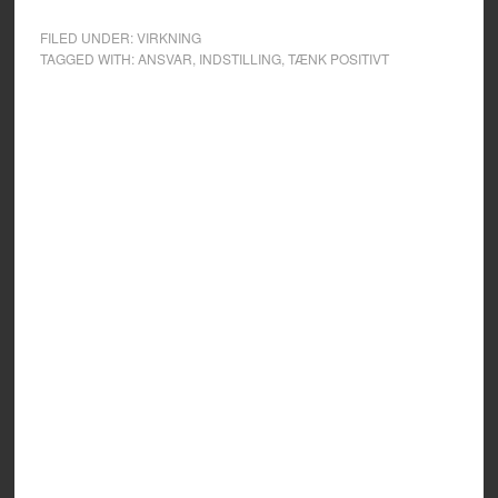
FILED UNDER:
VIRKNING
TAGGED WITH:
ANSVAR
,
INDSTILLING
,
TÆNK POSITIVT