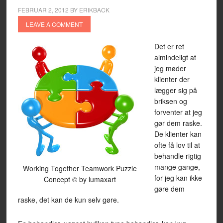
FEBRUAR 2, 2012
BY
ERIKBACK
LEAVE A COMMENT
Det er ret
almindeligt at
jeg møder
klienter der
lægger sig på
briksen og
forventer at jeg
gør dem raske.
De klienter kan
ofte få lov til at
behandle rigtig
mange gange,
Working Together Teamwork Puzzle
for jeg kan ikke
Concept © by lumaxart
gøre dem
raske, det kan de kun selv gøre.