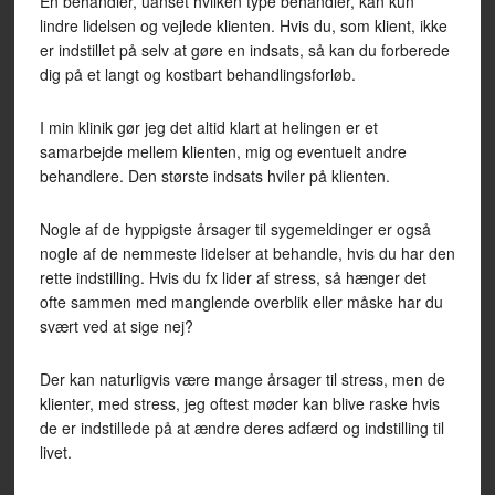
En behandler, uanset hvilken type behandler, kan kun
lindre lidelsen og vejlede klienten. Hvis du, som klient, ikke
er indstillet på selv at gøre en indsats, så kan du forberede
dig på et langt og kostbart behandlingsforløb.
I min klinik gør jeg det altid klart at helingen er et
samarbejde mellem klienten, mig og eventuelt andre
behandlere. Den største indsats hviler på klienten.
Nogle af de hyppigste årsager til sygemeldinger er også
nogle af de nemmeste lidelser at behandle, hvis du har den
rette indstilling. Hvis du fx lider af stress, så hænger det
ofte sammen med manglende overblik eller måske har du
svært ved at sige nej?
Der kan naturligvis være mange årsager til stress, men de
klienter, med stress, jeg oftest møder kan blive raske hvis
de er indstillede på at ændre deres adfærd og indstilling til
livet.