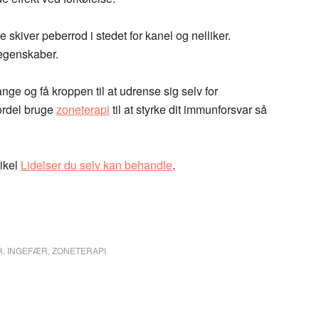
re skiver peberrod i stedet for kanel og nelliker.
 egenskaber.
ange og få kroppen til at udrense sig selv for
ordel bruge
zoneterapi
til at styrke dit immunforsvar så
tikel
Lidelser du selv kan behandle
.
R
,
INGEFÆR
,
ZONETERAPI