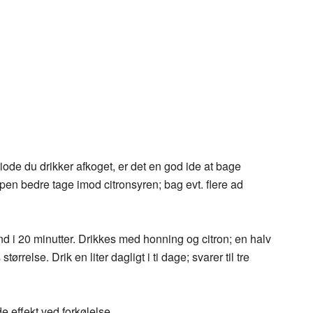
eriode du drikker afkoget, er det en god ide at bage
pen bedre tage imod citronsyren; bag evt. flere ad
and i 20 minutter. Drikkes med honning og citron; en halv
størrelse. Drik en liter dagligt i ti dage; svarer til tre
 effekt ved forkølelse.