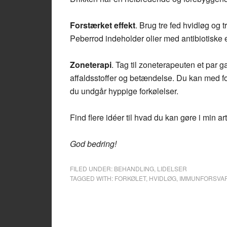
Forstærket effekt
. Brug tre fed hvidløg og t
Peberrod indeholder olier med antibiotiske
Zoneterapi
. Tag til zoneterapeuten et par g
affaldsstoffer og betændelse. Du kan med f
du undgår hyppige forkølelser.
Find flere idéer til hvad du kan gøre i min ar
God bedring!
FILED UNDER:
BEHANDLING
,
LIDELSER
TAGGED WITH:
FORKØLET
,
HVIDLØG
,
IMMUNFORSVA