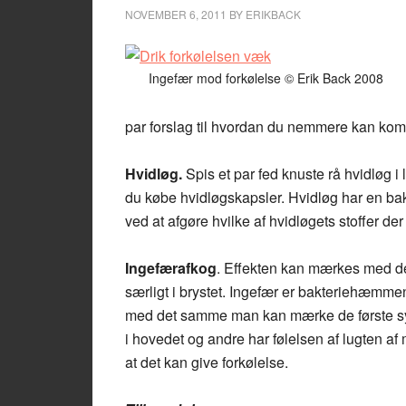
NOVEMBER 6, 2011
BY
ERIKBACK
Ingefær mod forkølelse © Erik Back 2008
par forslag til hvordan du nemmere kan ko
Hvidløg.
Spis et par fed knuste rå hvidløg i 
du købe hvidløgskapsler. Hvidløg har en b
ved at afgøre hvilke af hvidløgets stoffer der
Ingefærafkog
. Effekten kan mærkes med de
særligt i brystet. Ingefær er bakteriehæmme
med det samme man kan mærke de første sy
i hovedet og andre har følelsen af lugten af
at det kan give forkølelse.