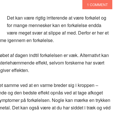
1 COMMENT
Det kan være rigtig irriterende at være forkølet og
for mange mennesker kan en forkølelse endda
være meget svær at slippe af med. Derfor er her et
mme igennem en forkølelse.
løbet af dagen indtil forkølelsen er væk. Alternativt kan
akteriehæmmende effekt, selvom forskerne har svært
 giver effekten.
t samme ved at en varme breder sig i kroppen –
nde og den bedste effekt opnås ved at tage afkoget
mptomer på forkølelsen. Nogle kan mærke en trykken
 metal. Det kan også være at du har siddet i træk og véd