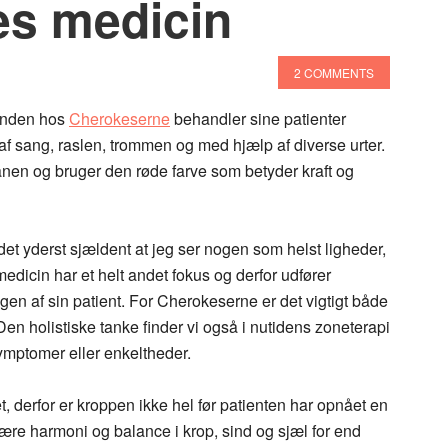
s medicin
2 COMMENTS
anden hos
Cherokeserne
behandler sine patienter
af sang, raslen, trommen og med hjælp af diverse urter.
nen og bruger den røde farve som betyder kraft og
et yderst sjældent at jeg ser nogen som helst ligheder,
edicin har et helt andet fokus og derfor udfører
n af sin patient. For Cherokeserne er det vigtigt både
 Den holistiske tanke finder vi også i nutidens zoneterapi
mptomer eller enkeltheder.
 derfor er kroppen ikke hel før patienten har opnået en
 være harmoni og balance i krop, sind og sjæl for end