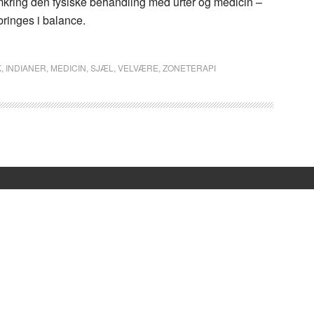
mkring den fysiske behandling med urter og medicin –
bringes i balance.
K
,
INDIANER
,
MEDICIN
,
SJÆL
,
VELVÆRE
,
ZONETERAPI