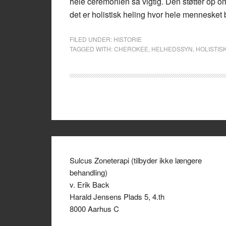
hele ceremonien så vigtig. Den støtter op o
det er holistisk heling hvor hele mennesket 
FILED UNDER:
HISTORIE
TAGGED WITH:
CHEROKEE
,
HELHEDSSYN
,
HOLISTIS
Sulcus Zoneterapi (tilbyder ikke længere
behandling)
v. Erik Back
Harald Jensens Plads 5, 4.th
8000 Aarhus C