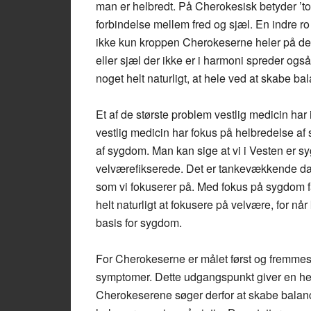
man er helbredt. På Cherokesisk betyder ’tohi
forbindelse mellem fred og sjæl. En indre ro
ikke kun kroppen Cherokeserne heler på de
eller sjæl der ikke er i harmoni spreder o
noget helt naturligt, at hele ved at skabe bal
Et af de største problem vestlig medicin ha
vestlig medicin har fokus på helbredelse a
af sygdom. Man kan sige at vi i Vesten er
velværefikserede. Det er tankevækkende da 
som vi fokuserer på. Med fokus på sygdom f
helt naturligt at fokusere på velvære, for nå
basis for sygdom.
For Cherokeserne er målet først og fremmest
symptomer. Dette udgangspunkt giver en he
Cherokeserene søger derfor at skabe balanc