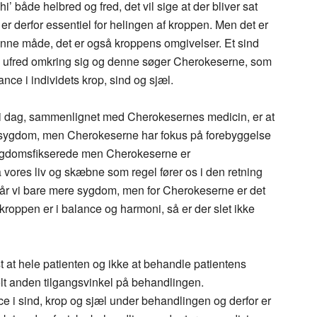
’ både helbred og fred, det vil sige at der bliver sat
 er derfor essentiel for helingen af kroppen. Men det er
nne måde, det er også kroppens omgivelser. Et sind
gså ufred omkring sig og denne søger Cherokeserne, som
ance i individets krop, sind og sjæl.
r i dag, sammenlignet med Cherokesernes medicin, er at
f sygdom, men Cherokeserne har fokus på forebyggelse
 sygdomsfikserede men Cherokeserne er
vores liv og skæbne som regel fører os i den retning
år vi bare mere sygdom, men for Cherokeserne er det
r kroppen er i balance og harmoni, så er der slet ikke
 at hele patienten og ikke at behandle patientens
lt anden tilgangsvinkel på behandlingen.
e i sind, krop og sjæl under behandlingen og derfor er