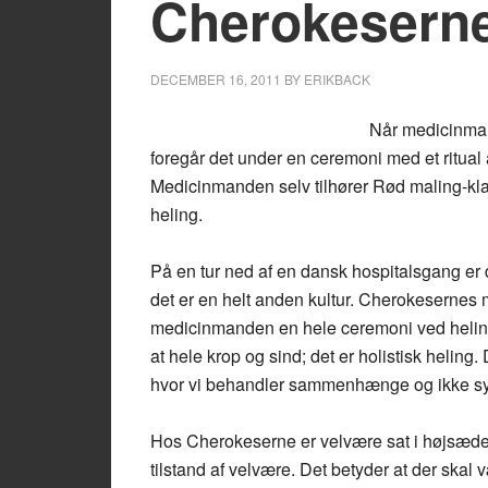
Cherokeserne
DECEMBER 16, 2011
BY
ERIKBACK
Når medicinm
foregår det under en ceremoni med et ritual 
Medicinmanden selv tilhører Rød maling-kla
heling.
På en tur ned af en dansk hospitalsgang er d
det er en helt anden kultur. Cherokesernes m
medicinmanden en hele ceremoni ved helinge
at hele krop og sind; det er holistisk heling.
hvor vi behandler sammenhænge og ikke sy
Hos Cherokeserne er velvære sat i højsædet,
tilstand af velvære. Det betyder at der skal