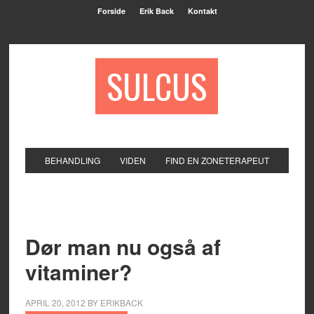
Forside
Erik Back
Kontakt
SULCUS
BEHANDLING
VIDEN
FIND EN ZONETERAPEUT
Dør man nu også af
vitaminer?
APRIL 20, 2012
BY
ERIKBACK