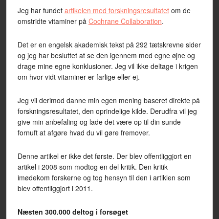
Jeg har fundet
artikelen med forskningsresultatet
om de
omstridte vitaminer på
Cochrane Collaboration
.
Det er en engelsk akademisk tekst på 292 tætskrevne sider
og jeg har besluttet at se den igennem med egne øjne og
drage mine egne konklusioner. Jeg vil ikke deltage i krigen
om hvor vidt vitaminer er farlige eller ej.
Jeg vil derimod danne min egen mening baseret direkte på
forskningsresultatet, den oprindelige kilde. Derudfra vil jeg
give min anbefaling og lade det være op til din sunde
fornuft at afgøre hvad du vil gøre fremover.
Denne artikel er ikke det første. Der blev offentliggjort en
artikel i 2008 som modtog en del kritik. Den kritik
imødekom forskerne og tog hensyn til den i artiklen som
blev offentliggjort i 2011.
Næsten 300.000 deltog i forsøget