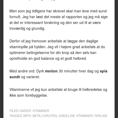
Men som jeg tidligere har skrevet skal man leve med sund
fornuft. Jeg har læst det meste af rapporten og jeg må sige
at det er interessant forskning og den ser ud til at være
troværdig og grundig.
Derfor vil jeg fremover anbefale at lægge den daglige
vitaminpille på hylden. Jeg vil i højere grad anbefale at du
optimerer betingelserne for din krop så den selv kan
opretholde en god balance og et godt helbred.
Med andre ord: Dyrk
motion
30 minutter hver dag og
spis
sundt
og varieret.
Vitaminerne vil jeg kun anbefale at bruge til helbredelse og
ikke som forebyggelse.
FILED UNDER:
VITAMINER
TAGGED WITH:
BETA-CAROTEN
,
DØDELIGE VITAMINER
,
FARLIGE