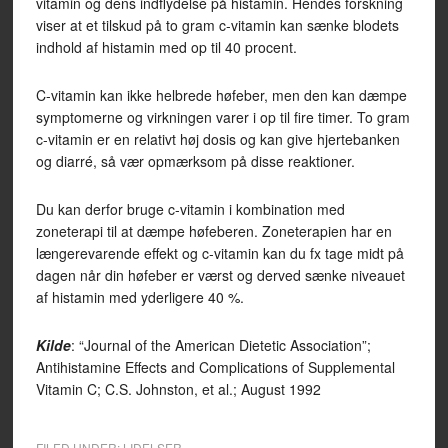
vitamin og dens indflydelse på histamin. Hendes forskning
viser at et tilskud på to gram c-vitamin kan sænke blodets
indhold af histamin med op til 40 procent.
C-vitamin kan ikke helbrede høfeber, men den kan dæmpe
symptomerne og virkningen varer i op til fire timer. To gram
c-vitamin er en relativt høj dosis og kan give hjertebanken
og diarré, så vær opmærksom på disse reaktioner.
Du kan derfor bruge c-vitamin i kombination med
zoneterapi til at dæmpe høfeberen. Zoneterapien har en
længerevarende effekt og c-vitamin kan du fx tage midt på
dagen når din høfeber er værst og derved sænke niveauet
af histamin med yderligere 40 %.
Kilde
: “Journal of the American Dietetic Association”;
Antihistamine Effects and Complications of Supplemental
Vitamin C; C.S. Johnston, et al.; August 1992
FILED UNDER:
LIDELSER