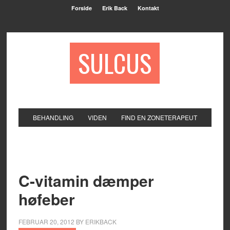
Forside
Erik Back
Kontakt
SULCUS
BEHANDLING
VIDEN
FIND EN ZONETERAPEUT
C-vitamin dæmper
høfeber
FEBRUAR 20, 2012
BY
ERIKBACK