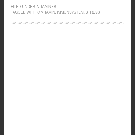
FILED UNDER:
VITAMINER
TAGGED WITH:
C VITAMIN
,
IMMUNSYSTEM
,
STRESS