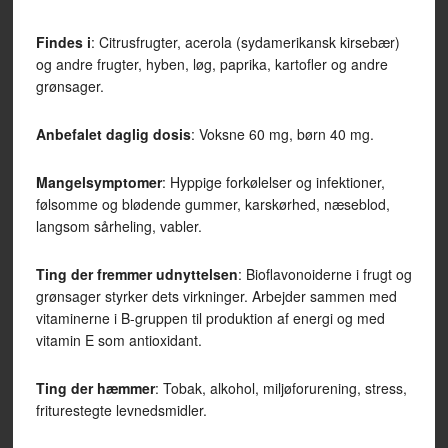
Findes i
: Citrusfrugter, acerola (sydamerikansk kirsebær)
og andre frugter, hyben, løg, paprika, kartofler og andre
grønsager.
Anbefalet daglig dosis
: Voksne 60 mg, børn 40 mg.
Mangelsymptomer
: Hyppige forkølelser og infektioner,
følsomme og blødende gummer, karskørhed, næseblod,
langsom sårheling, vabler.
Ting der fremmer udnyttelsen
: Bioflavonoiderne i frugt og
grønsager styrker dets virkninger. Arbejder sammen med
vitaminerne i B-gruppen til produktion af energi og med
vitamin E som antioxidant.
Ting der hæmmer
: Tobak, alkohol, miljøforurening, stress,
friturestegte levnedsmidler.