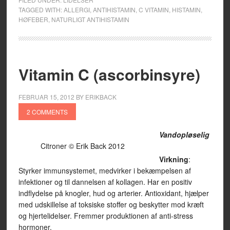
TAGGED WITH:
ALLERGI
,
ANTIHISTAMIN
,
C VITAMIN
,
HISTAMIN
,
HØFEBER
,
NATURLIGT ANTIHISTAMIN
Vitamin C (ascorbinsyre)
FEBRUAR 15, 2012
BY
ERIKBACK
2 COMMENTS
Vandopløselig
Citroner © Erik Back 2012
Virkning
:
Styrker immunsystemet, medvirker i bekæmpelsen af
infektioner og til dannelsen af kollagen. Har en positiv
indflydelse på knogler, hud og arterier. Antioxidant, hjælper
med udskillelse af toksiske stoffer og beskytter mod kræft
og hjertelidelser. Fremmer produktionen af anti-stress
hormoner.